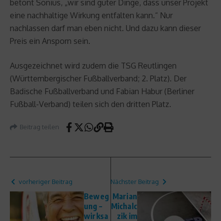
betont Sonius, „wir sind guter Dinge, dass unser Projekt
eine nachhaltige Wirkung entfalten kann.“ Nur
nachlassen darf man eben nicht. Und dazu kann dieser
Preis ein Ansporn sein.
Ausgezeichnet wird zudem die TSG Reutlingen
(Württembergischer Fußballverband; 2. Platz). Der
Badische Fußballverband und Fabian Habur (Berliner
Fußball-Verband) teilen sich den dritten Platz.
Beitrag teilen
vorheriger Beitrag
Nächster Beitrag
Beweg
Marian
ung –
Michalc
wirksa
zik im