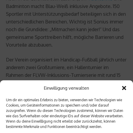
Badminton macht Blau-Weiß inklusive Angebote. 150
Sportler mit Unterstützungsbedarf beteiligen sich in den
unterschiedlichen Bereichen. Wichtig ist Sonius immer
noch die Grundidee: „Mitmachen kann jeder!“ Und das
gemeinsame Sporttreiben hilft, mögliche Barrieren und
Vorurteile abzubauen.
Der Verein organisiert im Handicap-Fußball jährlich unter
anderem zwei Großturniere, ein Hallenturnier im
Rahmen der FLVW-Inklusions-Turnierserie mit rund 15
Mannschaften und den sogenannten Wildemann-Cup,
Einwilligung verwalten
der bereits zum neunten Mal ausgetragen wurde. Bei
diesem Cup sind 20 Teams in den vier Altersklassen Ü6,
Um dir ein optimales Erlebnis zu bieten, verwenden wir Technologien wie
Cookies, um Geräteinformationen zu speichern und/oder darauf
Ü12, Ü15 und Ü19 am Start. Außerdem organisiert der Klub
zuzugreifen. Wenn du diesen Technologien zustimmst, können wir Daten
ein jährlich stattfindendes inklusives Fußballcamp in den
wie das Surfverhalten oder eindeutige IDs auf dieser Website verarbeiten.
Sommerferien. Das Besondere: es ist offen für „ALLE“.
Wenn du deine Einwillligung nicht erteilst oder zurückziehst, können
bestimmte Merkmale und Funktionen beeinträchtigt werden.
Auch für Nichtbehinderte – so funktioniert Inklusion