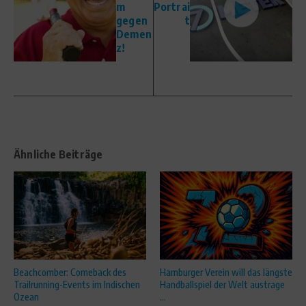
m
Portrai
gegen
t
Demen
z!
Ähnliche Beiträge
Beachcomber: Comeback des
Hamburger Verein will das längste
Trailrunning-Events im Indischen
Handballspiel der Welt austrage
Ozean
...