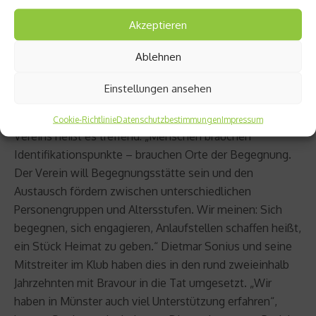
auch einmal andersherum.
Akzeptieren
Vorbild für andere Klubs
Ablehnen
Blau-Weiß Aasee ist wirklich ein Vorbild – in vielerlei
Einstellungen ansehen
Hinsicht. Der Verein hat mit viel Akribie, Beharrlichkeit
und Kreativität etwas Tolles aufgebaut. Im Leitbild des
Cookie-Richtlinie
Datenschutzbestimmungen
Impressum
Vereins heißt es treffend: „Menschen brauchen
Identifikationspunkte – brauchen Orte der Begegnung.
Der Verein will Begegnungsstätte sein und den
Austausch fördern zwischen unterschiedlichen
Personengruppen und Altersstufen. Wir meinen: Sich
begegnen, sich engagieren, Anlaufstellen schaffen heißt,
ein Stück Heimat zu geben.“ Dietmar Sonius und seine
Mitstreiter im Klub haben dies in den rund zweieinhalb
Jahrzehnten mit Bravour in die Tat umgesetzt. „Wir
haben in Münster auch viel Unterstützung erfahren“,