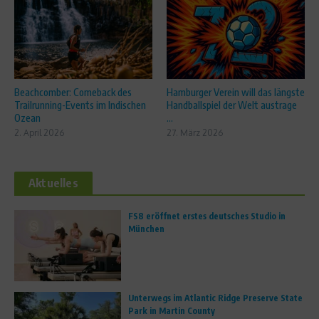
Beachcomber: Comeback des
Hamburger Verein will das längste
Trailrunning-Events im Indischen
Handballspiel der Welt austrage
Ozean
...
2. April 2026
27. März 2026
Aktuelles
FS8 eröffnet erstes deutsches Studio in
München
Unterwegs im Atlantic Ridge Preserve State
Park in Martin County