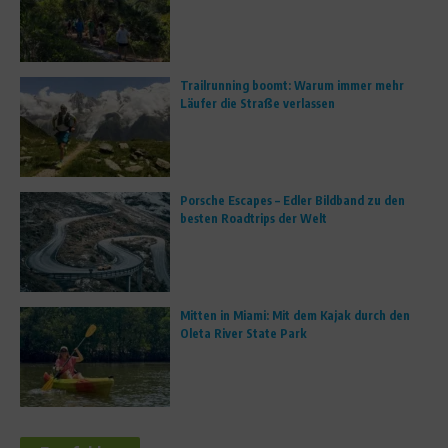
Trailrunning boomt: Warum immer mehr
Läufer die Straße verlassen
Porsche Escapes – Edler Bildband zu den
besten Roadtrips der Welt
Mitten in Miami: Mit dem Kajak durch den
Oleta River State Park