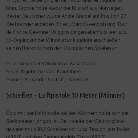
in Sydney. Silber ging an den Kolumbianer Rigoberto
Uran, Bronze holte Alexander Kristoff aus Norwegen.
Bester Deutscher wurde Andre Greipel auf Position 27.
Die hochgehandelten Briten, Marc Cavendish und Tour
de France Gewinner Wiggins gingen ebenfalls leer aus.
Ex-Dopingsünder Winokurow kündigte anschließen
seinen Rücktritt nach den Olympischen Spielen an.
Gold: Alexander Winokurow, Kasachstan
Silber: Rigoberto Uran, Kolumbien
Bronze: Alexander Kristoff, Dänemark
Schießen – Luftpistole 10 Meter (Männer)
Gold mit der Luftpistole bei den Männern holte sich der
Südkoreaner Jongoh Jin. Der zweite der Weltrangliste
gewann mit 688,2 Scheiben vor Luca Tesconi aus Italien
(685,8) und dem Serben Andrija Zlatic (685,2).