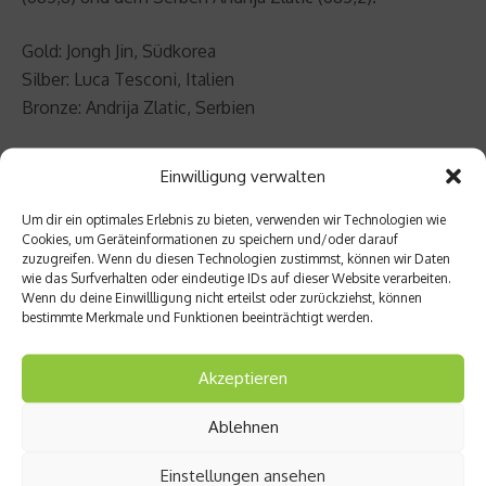
Gold: Jongh Jin, Südkorea
Silber: Luca Tesconi, Italien
Bronze: Andrija Zlatic, Serbien
Schwimmen
– 400 Meter Freistil (Männer)
Einwilligung verwalten
Um dir ein optimales Erlebnis zu bieten, verwenden wir Technologien wie
Paul Biedermann startete mit Medaillenambitionen,
Cookies, um Geräteinformationen zu speichern und/oder darauf
scheiterte aber bereits im Vorlauf. Das Finale am Abend
zuzugreifen. Wenn du diesen Technologien zustimmst, können wir Daten
wie das Surfverhalten oder eindeutige IDs auf dieser Website verarbeiten.
konnte dann Yang Sun aus China für sich entscheiden
Wenn du deine Einwillligung nicht erteilst oder zurückziehst, können
und sich die Goldmedaille sichern. Silber ging an den
bestimmte Merkmale und Funktionen beeinträchtigt werden.
Koreaner Thaewan Park, Bronze holte Peter Vanderkaay.
Sun schwamm nur sieben Hundertstel langsamer als
Akzeptieren
Paul Biedermann bei seinem Weltrekord 2009 – mit
dem häufig zitierten Anzug. Es ist der erste Sieg eines
Ablehnen
Chinesen bei einem olympischen Schwimmwettbewerb
Einstellungen ansehen
und gleichzeitig Olympiarekord.