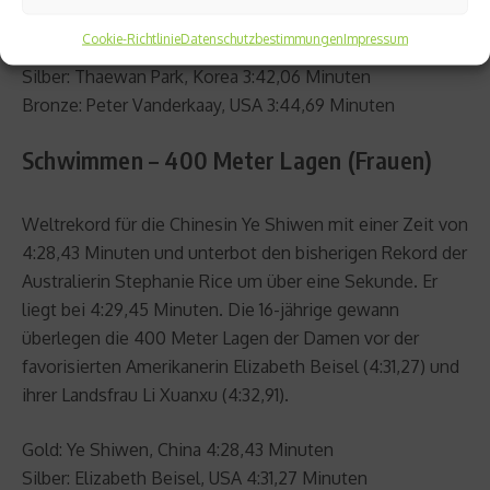
Cookie-Richtlinie
Datenschutzbestimmungen
Impressum
Gold: Yang Sun, China 3:40,07 Minuten
Silber: Thaewan Park, Korea 3:42,06 Minuten
Bronze: Peter Vanderkaay, USA 3:44,69 Minuten
Schwimmen – 400 Meter Lagen (Frauen)
Weltrekord für die Chinesin Ye Shiwen mit einer Zeit von
4:28,43 Minuten und unterbot den bisherigen Rekord der
Australierin Stephanie Rice um über eine Sekunde. Er
liegt bei 4:29,45 Minuten. Die 16-jährige gewann
überlegen die 400 Meter Lagen der Damen vor der
favorisierten Amerikanerin Elizabeth Beisel (4:31,27) und
ihrer Landsfrau Li Xuanxu (4:32,91).
Gold: Ye Shiwen, China 4:28,43 Minuten
Silber: Elizabeth Beisel, USA 4:31,27 Minuten