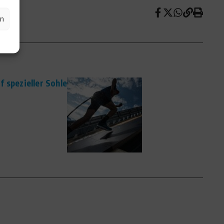
en
 spezieller Sohle