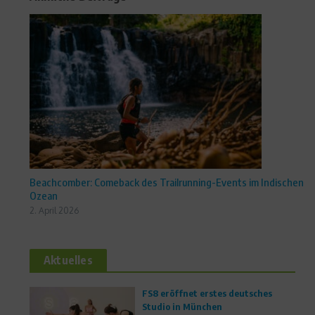
Beachcomber: Comeback des Trailrunning-Events im Indischen
Ozean
2. April 2026
Aktuelles
FS8 eröffnet erstes deutsches
Studio in München