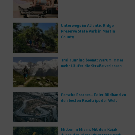
Unterwegs im Atlantic Ridge
Preserve State Park in Martin
County
Trailrunning boomt: Warum immer
mehr Läufer die Straße verlassen
Porsche Escapes – Edler Bildband zu
den besten Roadtrips der Welt
Mitten in Miami: Mit dem Kajak
durch den Oleta River State Park