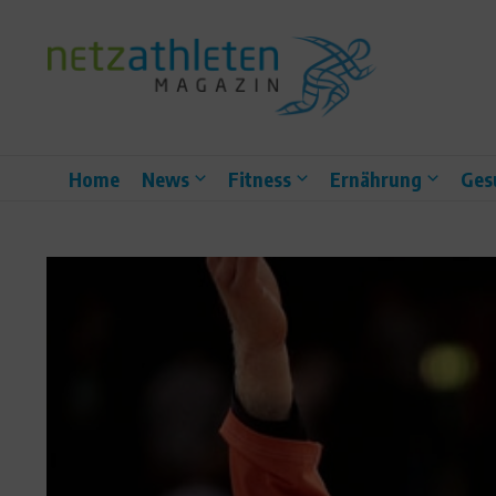
Zum Inhalt springen
Home
News
Fitness
Ernährung
Ges