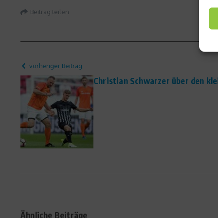
Beitrag teilen
vorheriger Beitrag
Christian Schwarzer über den kl
Ähnliche Beiträge