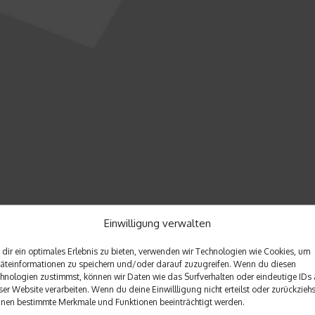
Einwilligung verwalten
dir ein optimales Erlebnis zu bieten, verwenden wir Technologien wie Cookies, um
äteinformationen zu speichern und/oder darauf zuzugreifen. Wenn du diesen
hnologien zustimmst, können wir Daten wie das Surfverhalten oder eindeutige IDs 
och Handballhintergründe aus der stärksten Liga der Welt. Spi
ser Website verarbeiten. Wenn du deine Einwillligung nicht erteilst oder zurückziehs
nen bestimmte Merkmale und Funktionen beeinträchtigt werden.