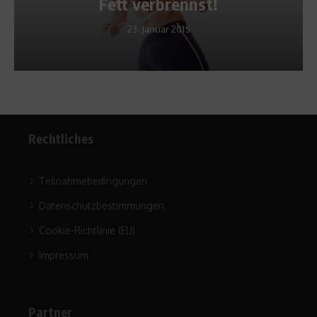
brennst!
Bönisc
uar 2015
30. April 200
Rechtliches
Teilnahmebedingungen
Datenschutzbestimmungen
Cookie-Richtlinie (EU)
Impressum
Partner