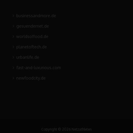
businessandmore.de
gesuendernet.de
worldsoffood.de
planetoftech.de
urbanlife.de
fast-and-luxurious.com
newfoodcity.de
Copyright © 2026 Netzathleten