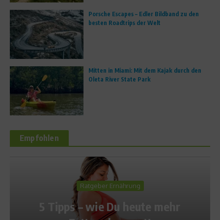
Porsche Escapes – Edler Bildband zu den
besten Roadtrips der Welt
Mitten in Miami: Mit dem Kajak durch den
Oleta River State Park
Empfohlen
Ernährung
Fit mit den St
 Du heute mehr
Rumpf-Workout m