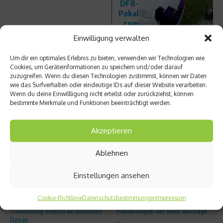
DFB-
Pokal
zum
Einsat
Einwilligung verwalten
z
Um dir ein optimales Erlebnis zu bieten, verwenden wir Technologien wie
Cookies, um Geräteinformationen zu speichern und/oder darauf
zuzugreifen. Wenn du diesen Technologien zustimmst, können wir Daten
wie das Surfverhalten oder eindeutige IDs auf dieser Website verarbeiten.
Wenn du deine Einwillligung nicht erteilst oder zurückziehst, können
bestimmte Merkmale und Funktionen beeinträchtigt werden.
Ähnliche Beiträge
Akzeptieren
Ablehnen
Einstellungen ansehen
Cookie-Richtlinie
Datenschutzbestimmungen
Impressum
Beachcomber: Comeback des
Hamburger Verein will das längste
Trailrunning-Events im Indischen
Handballspiel der Welt austrage
Ozean
...