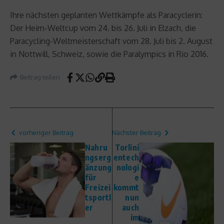
Ihre nächsten geplanten Wettkämpfe als Paracyclerin:
Der Heim-Weltcup vom 24. bis 26. Juli in Elzach, die
Paracycling-Weltmeisterschaft vom 28. Juli bis 2. August
in Nottwill, Schweiz, sowie die Paralympics in Rio 2016.
Beitrag teilen
vorheriger Beitrag
Nächster Beitrag
Nahru
Torlini
ngserg
entech
änzung
nologi
für
e
Freizei
kommt
tsportl
nun
er
auch
im