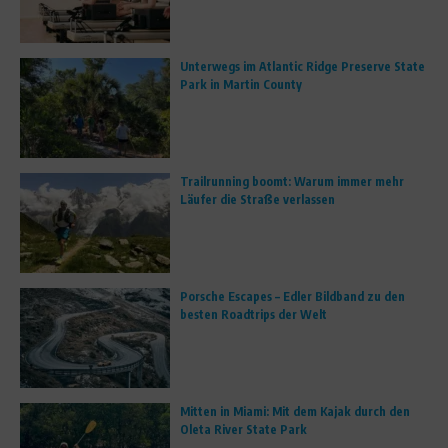
Unterwegs im Atlantic Ridge Preserve State
Park in Martin County
Trailrunning boomt: Warum immer mehr
Läufer die Straße verlassen
Porsche Escapes – Edler Bildband zu den
besten Roadtrips der Welt
Mitten in Miami: Mit dem Kajak durch den
Oleta River State Park