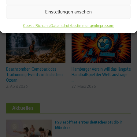
Einstellungen ansehen
Ähnliche Beiträge
Cookie-Richtlinie
Datenschutzbestimmungen
Impressum
Beachcomber: Comeback des
Hamburger Verein will das längste
Trailrunning-Events im Indischen
Handballspiel der Welt austrage
Ozean
...
2. April 2026
27. März 2026
Aktuelles
FS8 eröffnet erstes deutsches Studio in
München