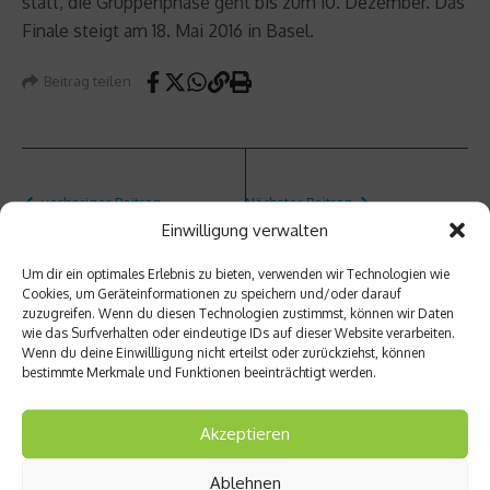
statt, die Gruppenphase geht bis zum 10. Dezember. Das
Finale steigt am 18. Mai 2016 in Basel.
Beitrag teilen
vorheriger Beitrag
Nächster Beitrag
Einwilligung verwalten
Zerrun
Leicht
g – was
athleti
Um dir ein optimales Erlebnis zu bieten, verwenden wir Technologien wie
tun?
k-WM:
Cookies, um Geräteinformationen zu speichern und/oder darauf
Silber
zuzugreifen. Wenn du diesen Technologien zustimmst, können wir Daten
für
wie das Surfverhalten oder eindeutige IDs auf dieser Website verarbeiten.
Cindy
Wenn du deine Einwillligung nicht erteilst oder zurückziehst, können
Rolede
bestimmte Merkmale und Funktionen beeinträchtigt werden.
r
Akzeptieren
Ablehnen