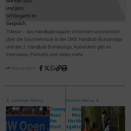
Manuel Spät
und Jens
Schöngarth im
Gespräch.
7Meter – das Handballmagazin informiert wöchentlich
über die Geschehnisse in der DKB Handball-Bundesliga
und der 2. Handball-Bundesliga. Außerdem gibt es
Interviews, Portraits und vieles mehr.
Beitrag teilen
vorheriger Beitrag
Nächster Beitrag
Tommy
Alex
Haas:
Moj:
Am
Hochb
Start
egabte