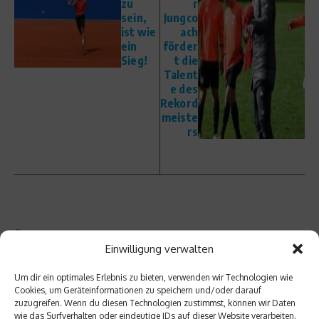
zu
r
sein,
Jungco
ist wie
ach
ein
förder
Sieg!
t die
Talent
e des
Rekord
meiste
rs
Ähnliche Beiträge
Einwilligung verwalten
Um dir ein optimales Erlebnis zu bieten, verwenden wir Technologien wie
Cookies, um Geräteinformationen zu speichern und/oder darauf
zuzugreifen. Wenn du diesen Technologien zustimmst, können wir Daten
wie das Surfverhalten oder eindeutige IDs auf dieser Website verarbeiten.