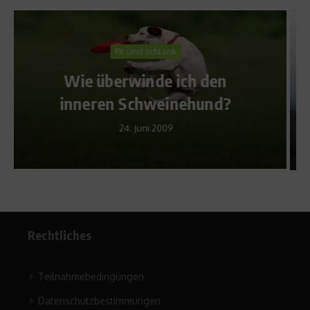
Sportler Ernährung
Vegane Ernährung und
n
Leistungssport – Ein
?
Widerspruch?
9. April 2015
Rechtliches
Teilnahmebedingungen
Datenschutzbestimmungen