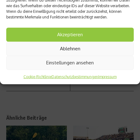
de
wie das Surfverhalten oder eindeutige IDs auf dieser Website verarbeiten.
Zähne,
Wenn du deine Einwillligung nicht erteilst oder zurückziehst, können
gesun
bestimmte Merkmale und Funktionen beeinträchtigt werden.
der
Nächster Beitrag
Körper
Der
– So
Akzeptieren
Fichtel
werde
bergla
n
Ablehnen
uf
Zähne
richtig
Einstellungen ansehen
geputz
t
Cookie-Richtlinie
Datenschutzbestimmungen
Impressum
Ähnliche Beiträge