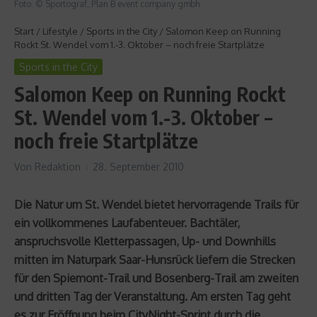
Foto: © Sportograf, Plan B event company gmbh
Start
/
Lifestyle
/
Sports in the City
/
Salomon Keep on Running
Rockt St. Wendel vom 1.-3. Oktober – noch freie Startplätze
Sports in the City
Salomon Keep on Running Rockt
St. Wendel vom 1.-3. Oktober –
noch freie Startplätze
Von
Redaktion
28. September 2010
Die Natur um St. Wendel bietet hervorragende Trails für
ein vollkommenes Laufabenteuer. Bachtäler,
anspruchsvolle Kletterpassagen, Up- und Downhills
mitten im Naturpark Saar-Hunsrück liefern die Strecken
für den Spiemont-Trail und Bosenberg-Trail am zweiten
und dritten Tag der Veranstaltung. Am ersten Tag geht
es zur Eröffnung beim CityNight-Sprint durch die