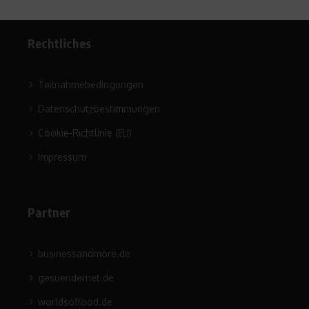
Rechtliches
Teilnahmebedingungen
Datenschutzbestimmungen
Cookie-Richtlinie (EU)
Impressum
Partner
businessandmore.de
gesuendernet.de
worldsoffood.de