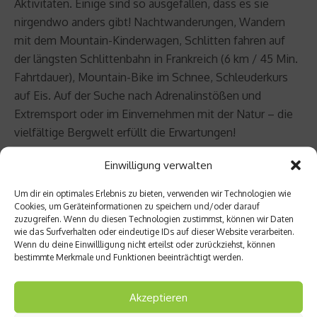
Aktivitäten. Einige sind so ausgefallen, dass es sie
nirgendwo anders gibt! Nachtwanderungen, Wandern
mit dem Mountain-Kinderwagen, Schlitten fahren auf
der längsten Schlittenbahn in Frankreich (6 km / 45 Min.
Fahrtdauer), Mountain-Bike im Schnee, Schleuderkurs
auf Eis. Auf der Suche nach Adrenalinstößen und
Extremsport oder im Einvernehmen mit der Natur – die
vielfältige Bergwelt erfüllt die Erwartungen!
Einwilligung verwalten
Weitere Infos:
www.valthorens.com
Um dir ein optimales Erlebnis zu bieten, verwenden wir Technologien wie
Infos zum Skigebiet Val Thorens
Cookies, um Geräteinformationen zu speichern und/oder darauf
zuzugreifen. Wenn du diesen Technologien zustimmst, können wir Daten
wie das Surfverhalten oder eindeutige IDs auf dieser Website verarbeiten.
Eröffnung:
24.11.2012
Wenn du deine Einwillligung nicht erteilst oder zurückziehst, können
bestimmte Merkmale und Funktionen beeinträchtigt werden.
Ende der Skisaison:
12.05.2012
Länge der Pisten:
150 km
Akzeptieren
Skigebiete – Les 3 Vallées:
600 km