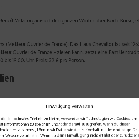
.
 Benoît Vidal organisiert den ganzen Winter über Koch-Kurse, e
s (Meilleur Ouvrier de France): Das Haus Chevallot ist seit 196
Meilleur Ouvrier de France » zieren kann, setzt eine Familientr
bis 19.00. Uhr. Preis: 32 € pro Person.
lien
l für Spiel & Spaß – Animationen im Schnee: Ein neues Schlitte
Einwilligung verwalten
 speziell die Kinder die Gäste in Val d’Isère!
dir ein optimales Erlebnis zu bieten, verwenden wir Technologien wie Cookies, um
äteinformationen zu speichern und/oder darauf zuzugreifen. Wenn du diesen
hnologien zustimmst, können wir Daten wie das Surfverhalten oder eindeutige IDs 
ser Website verarbeiten. Wenn du deine Einwillligung nicht erteilst oder zurückziehs