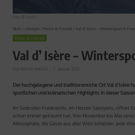
Foto: © nuts.fr
Start
/
Lifestyle
/
Reise & Freizeit
/
Val d’ Isère – Wintersport in Fran
Reise & Freizeit
Val d’ Isère – Wintersp
Von
Martin Imruck
7. Januar 2013
Der hochgelegene und traditionsreiche Ort Val d’Isère
sportlichen und kulinarischen Highlights in dieser Saison s
Im Südosten Frankreichs, im Herzen Savoyens, öffnet Va
schon immer geträumt hat. Von November bis Mai verschö
Atmosphäre, die Gäste aus aller Welt schätzen. Jede Woc