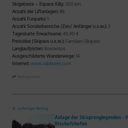
Skigebiete – Espace Killy:
300 km
Anzahl der Liftanlagen:
88
Anzahl Funparks:
1
Anzahl Sonderbereiche (Zen/ Anfänger u.s.w.):
3
Tageskarte Erwachsene:
45.90 €
Preisidee (Skipass u.s.w.):
Familien-Skipass
Langlaufpisten:
Kostenlos
Ausgeschilderte Wanderwege:
14
Internet:
www.valdisere.com
Beitrag teilen
vorheriger Beitrag
Anlage der Skisprunglegenden – 
Bischofshofen