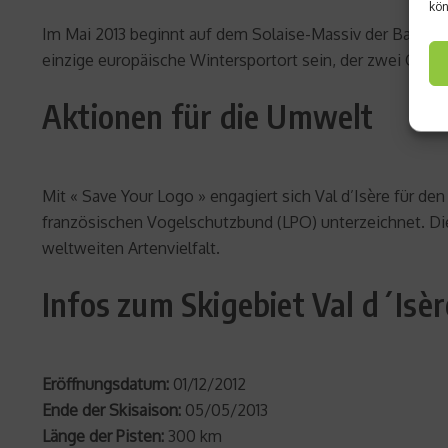
kön
Im Mai 2013 beginnt auf dem Solaise-Massiv der Bau eine
einzige europäische Wintersportort sein, der zwei Groß
Aktionen für die Umwelt
Mit « Save Your Logo » engagiert sich Val d’Isère für de
französischen Vogelschutzbund (LPO) unterzeichnet. Dies
weltweiten Artenvielfalt.
Infos zum Skigebiet Val d´Isèr
Eröffnungsdatum:
01/12/2012
Ende der Skisaison:
05/05/2013
Länge der Pisten:
300 km