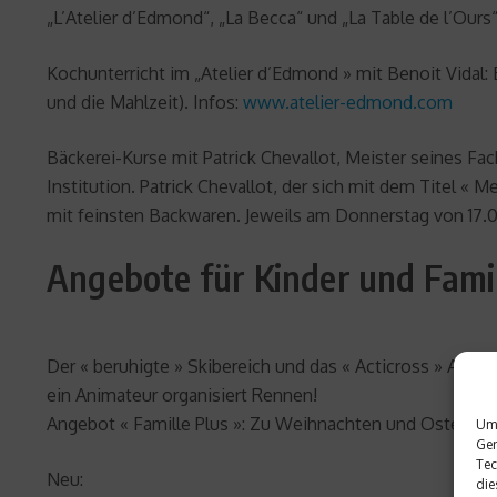
„L’Atelier d’Edmond“, „La Becca“ und „La Table de l’Ours“
Kochunterricht im „Atelier d’Edmond » mit Benoit Vidal:
und die Mahlzeit). Infos:
www.atelier-edmond.com
Bäckerei-Kurse mit Patrick Chevallot, Meister seines Fach
Institution. Patrick Chevallot, der sich mit dem Titel « 
mit feinsten Backwaren. Jeweils am Donnerstag von 17.00 
Angebote für Kinder und Fami
Der « beruhigte » Skibereich und das « Acticross » Area
ein Animateur organisiert Rennen!
Angebot « Famille Plus »: Zu Weihnachten und Ostern sind
Um 
Ger
Tec
Neu:
die