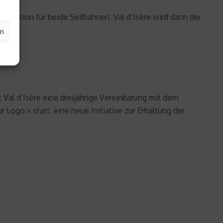
sstation für beide Seilbahnen. Val d’Isère wird dann der
en
t Val d’Isère eine dreijährige Vereinbarung mit dem
ogo » statt, eine neue Initiative zur Erhaltung der