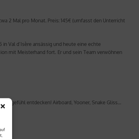
twa 2 Mal pro Monat. Preis: 145€ (umfasst den Unterricht
5 in Val d’Isère ansässig und heute eine echte
adition mit Meisterhand fort. Er und sein Team verwöhnen
n-Fahrgefühl entdecken! Airboard, Yooner, Snake Gliss…
auf
t,