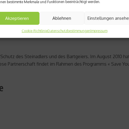
nen bestimmte Merkmale und Funktionen beeinträchtigt werden.
r zweiten Seilbahn, der « 3S », mit einer gemeinsamen Einstieg
raumseilbahnen mit 3 Kabeln hat.
Akzeptieren
Ablehnen
Einstellungen anseh
Cookie-Richtlinie
Datenschutzbestimmungen
Impressum
n Schutz des Steinadlers und des Bartgeiers. Im August 2010 ha
e Partnerschaft findet im Rahmen des Programms « Save Your L
e