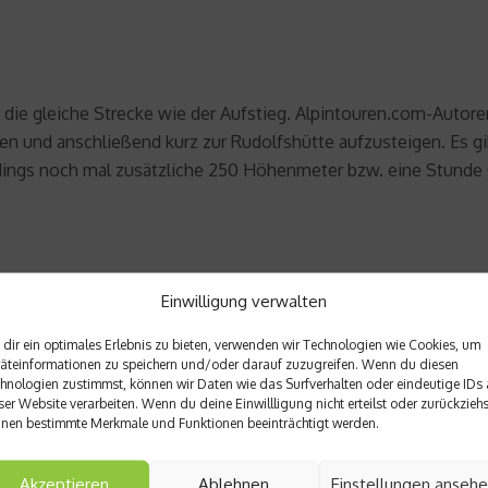
r die gleiche Strecke wie der Aufstieg. Alpintouren.com-Autore
 und anschließend kurz zur Rudolfshütte aufzusteigen. Es gib
erdings noch mal zusätzliche 250 Höhenmeter bzw. eine Stund
Einwilligung verwalten
or. Informiert euch vorher intensiv über Schneelage und Lawine
den. Am besten startet man eine Tour mindestens zu zweit. E
dir ein optimales Erlebnis zu bieten, verwenden wir Technologien wie Cookies, um
äteinformationen zu speichern und/oder darauf zuzugreifen. Wenn du diesen
lebnis wie eine Skitour mit jemandem teilt.
hnologien zustimmst, können wir Daten wie das Surfverhalten oder eindeutige IDs 
ser Website verarbeiten. Wenn du deine Einwillligung nicht erteilst oder zurückziehs
nen bestimmte Merkmale und Funktionen beeinträchtigt werden.
Akzeptieren
Ablehnen
Einstellungen anseh