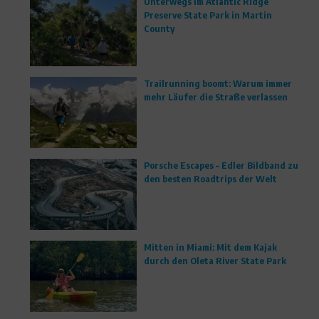
Unterwegs im Atlantic Ridge
Preserve State Park in Martin
County
Trailrunning boomt: Warum immer
mehr Läufer die Straße verlassen
Porsche Escapes – Edler Bildband zu
den besten Roadtrips der Welt
Mitten in Miami: Mit dem Kajak
durch den Oleta River State Park