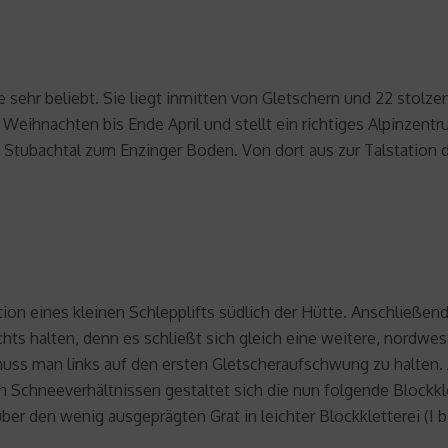
sehr beliebt. Sie liegt inmitten von Gletschern und 22 stolzen
 Weihnachten bis Ende April und stellt ein richtiges Alpinzentr
 Stubachtal zum Enzinger Boden. Von dort aus zur Talstation d
ation eines kleinen Schlepplifts südlich der Hütte. Anschließ
hts halten, denn es schließt sich gleich eine weitere, nordw
uss man links auf den ersten Gletscheraufschwung zu halten
 Schneeverhältnissen gestaltet sich die nun folgende Blockklett
er den wenig ausgeprägten Grat in leichter Blockkletterei (I bi