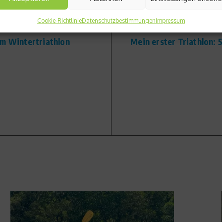
Cookie-Richtlinie
Datenschutzbestimmungen
Impressum
Nächster Beitrag
im Wintertriathlon
Mein erster Triathlon: