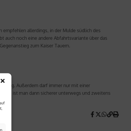
n empfehlen allerdings, in der Mulde südlich des
t auch noch eine andere Abfahrtsvariante über das
e Gegenanstieg zum Kaiser Tauern.
nwarnung. Außerdem darf immer nur mit einer
rstens ist man dann sicherer unterwegs und zweitens
auf
t,
en