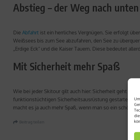
Abstieg – der Weg nach unten
Die
Abfahrt
ist ein herrliches Vergnügen. Sie erfolgt übe
Weißsees bis zum See abzufahren, den See zu überqueren
„Erdige Eck“ und die Kaiser Tauern. Diese bedeutet all
Mit Sicherheit mehr Spaß
Wie bei jeder Skitour gilt auch hier: Sicherheit geht v
funktionstüchtigen Sicherheitsausrüstung gestartet wer
Um 
Ger
macht es ja auch mehr Spaß, wenn man so ein schönes Er
Tec
die
kön
Beitrag teilen