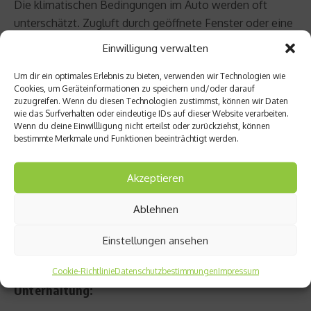
Die klimatischen Bedingungen im Auto werden oft
unterschätzt. Zugluft durch geöffnete Fenster oder eine
zu stark eingestellte Klimaanlage können schnell zu
Einwilligung verwalten
Erkältungen führen. Idealerweise herrscht im Innenraum
eine konstante Temperatur zwischen 21 und 23 Grad. Da
Um dir ein optimales Erlebnis zu bieten, verwenden wir Technologien wie
Cookies, um Geräteinformationen zu speichern und/oder darauf
Babys ihre Körpertemperatur noch nicht so effizient
zuzugreifen. Wenn du diesen Technologien zustimmst, können wir Daten
regulieren können wie Erwachsene, sollte regelmäßig
im
wie das Surfverhalten oder eindeutige IDs auf dieser Website verarbeiten.
Wenn du deine Einwillligung nicht erteilst oder zurückziehst, können
Nacken gefühlt werden
, ob dem Kind zu warm oder zu
bestimmte Merkmale und Funktionen beeinträchtigt werden.
kalt ist.
Akzeptieren
Trinken darf natürlich auch nicht vergessen werden.
Gerade in den Sommermonaten benötigen auch Babys
Ablehnen
mehr Flüssigkeit, sei es durch häufigeres Stillen oder
zusätzliche Fläschchen.
Einstellungen ansehen
Strategien zur Reizminimierung und
Cookie-Richtlinie
Datenschutzbestimmungen
Impressum
Unterhaltung: