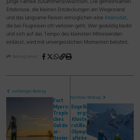
junge Familie zusammenzuwachsen. Die gemeinsamen
Erlebnisse, die kleinen Entdeckungen am Wegesrand
und das langsame Reisen ermöglichen eine
Intensität
,
die bei Flugreisen oft verloren geht. Wer geduldig bleibt
und sich auf das Tempo des kleinsten Mitreisenden
einlässt, wird mit unvergesslichen Momenten belohnt.
Beitrag teilen
vorheriger Beitrag
Nächster Beitrag
Fort
Myers:
Engelb
Tropis
erg:
ches
Kloste
Outdo
rstille,
or-
Olympi
Revier
afiebe