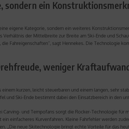
ie, sondern ein Konstruktionsmer
eine eigene Kategorie, sondern ein weiteres Konstruktionsme
das Verhältnis der Mittelbreite zur Breite am Ski-Ende und Scha
g, die Fahreigenschaften“, sagt Hennekes. Die Technologie kom
 Drehfreude, weniger Kraftaufwand
inem kurzen, leicht steuerbaren und einem langen, sehr stabil
fel und Ski-Ende bestimmt dabei den Einsatzbereich in den un
i Carving- und Tempofans sorgt die Rocker-Technologie für meh
ein einfacheres Kurvenfahren. Kleine Fahrfehler werden zudem
en. „Die neue Skitechnologie bringt echte Vorteile für das heut