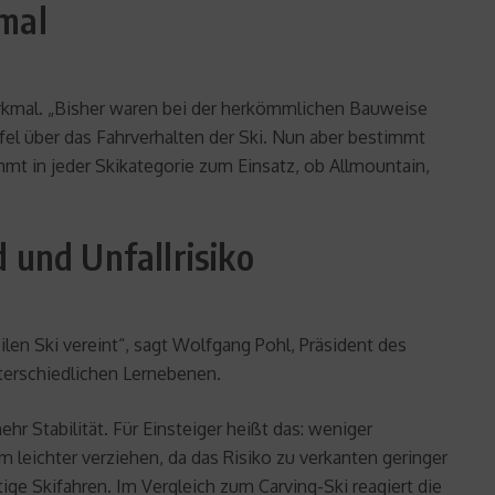
kmal
rkmal. „Bisher waren bei der herkömmlichen Bauweise
ufel über das Fahrverhalten der Ski. Nun aber bestimmt
mt in jeder Skikategorie zum Einsatz, ob Allmountain,
 und Unfallrisiko
en Ski vereint“, sagt Wolfgang Pohl, Präsident des
terschiedlichen Lernebenen.
r Stabilität. Für Einsteiger heißt das: weniger
 leichter verziehen, da das Risiko zu verkanten geringer
ige Skifahren. Im Vergleich zum Carving-Ski reagiert die