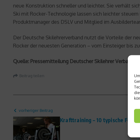
neue Konstruktion schneller und leichter. Sie verhält s
Ski mit Rocker-Technologie lassen sich leichter steuern
Produktmanager des DSLV und Mitglied im Ausbilderteam
Der Deutsche Skilehrerverband nutzt die Vorteile der neu
Rocker der neuesten Generation – vom Einsteiger bis zu
Quelle: Pressemitteilung Deutscher Skilehrer Verband (
Um 
Beitrag teilen
Ger
Tec
die
kön
vorheriger Beitrag
Krafttraining – 10 typische Fehle