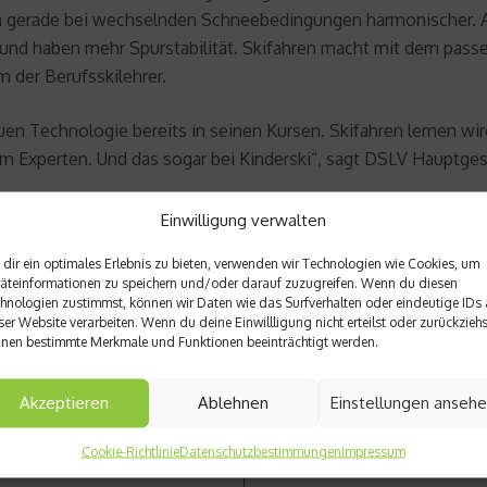
ich gerade bei wechselnden Schneebedingungen harmonischer. A
 und haben mehr Spurstabilität. Skifahren macht mit dem passe
 der Berufsskilehrer.
en Technologie bereits in seinen Kursen. Skifahren lernen wird
m Experten. Und das sogar bei Kinderski“, sagt DSLV Hauptge
DSLV)
Einwilligung verwalten
dir ein optimales Erlebnis zu bieten, verwenden wir Technologien wie Cookies, um
äteinformationen zu speichern und/oder darauf zuzugreifen. Wenn du diesen
hnologien zustimmst, können wir Daten wie das Surfverhalten oder eindeutige IDs 
ser Website verarbeiten. Wenn du deine Einwillligung nicht erteilst oder zurückziehs
nen bestimmte Merkmale und Funktionen beeinträchtigt werden.
Nächster Beitrag
Akzeptieren
Ablehnen
Einstellungen anseh
r im Fitnessstudio
Refeed Days – Wie sinnvoll s
Cookie-Richtlinie
Datenschutzbestimmungen
Impressum