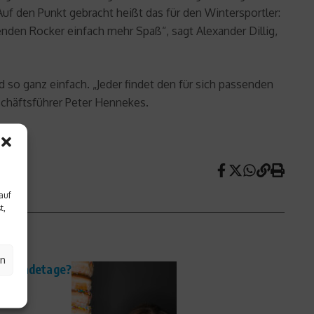
uf den Punkt gebracht heißt das für den Wintersportler:
nden Rocker einfach mehr Spaß“, sagt Alexander Dillig,
 so ganz einfach. „Jeder findet den für sich passenden
schäftsführer Peter Hennekes.
auf
t,
en
ind Ladetage?