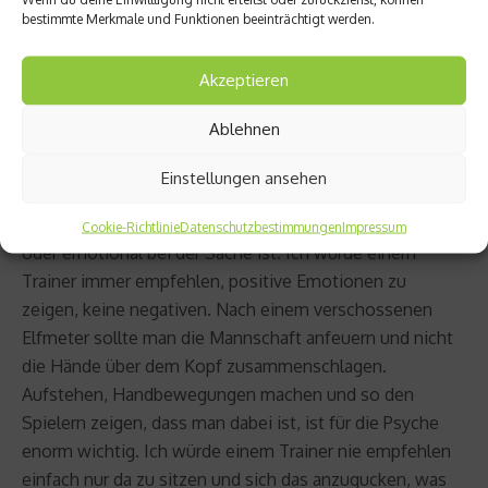
bestimmte Merkmale und Funktionen beeinträchtigt werden.
glauben, dass ich etwas verbessern kann, wenn es
ohnehin schon gut läuft.
Akzeptieren
netzathleten: Was ist bei einem Spiel ohne Auszeit
Ablehnen
möglich? Worauf sollte man hier achten?
Jürgen Walter:
Ohne Auszeit kann man trotzdem viel
Einstellungen ansehen
coachen, das darf man nicht unterschätzen. Es hat schon
große Auswirkungen, ob ein Trainer auf der Bank sitzt
Cookie-Richtlinie
Datenschutzbestimmungen
Impressum
oder emotional bei der Sache ist. Ich würde einem
Trainer immer empfehlen, positive Emotionen zu
zeigen, keine negativen. Nach einem verschossenen
Elfmeter sollte man die Mannschaft anfeuern und nicht
die Hände über dem Kopf zusammenschlagen.
Aufstehen, Handbewegungen machen und so den
Spielern zeigen, dass man dabei ist, ist für die Psyche
enorm wichtig. Ich würde einem Trainer nie empfehlen
einfach nur da zu sitzen und sich das anzugucken, was