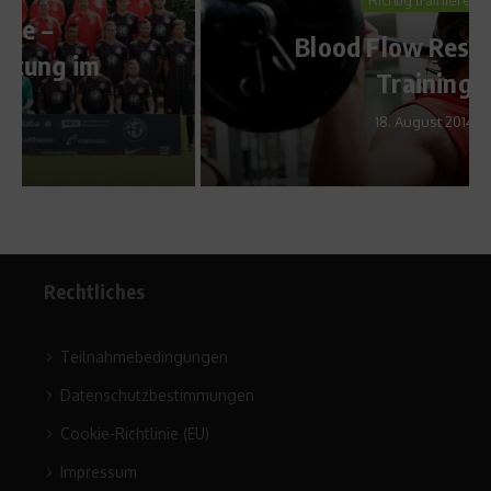
Richtig trainieren
Blood Flow Restriction
Training
18. August 2014
Rechtliches
Teilnahmebedingungen
Datenschutzbestimmungen
Cookie-Richtlinie (EU)
Impressum