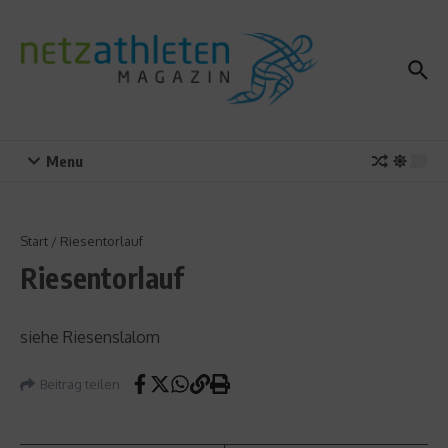
Zum Inhalt springen
Menu
Start
/
Riesentorlauf
Riesentorlauf
siehe Riesenslalom
Beitrag teilen