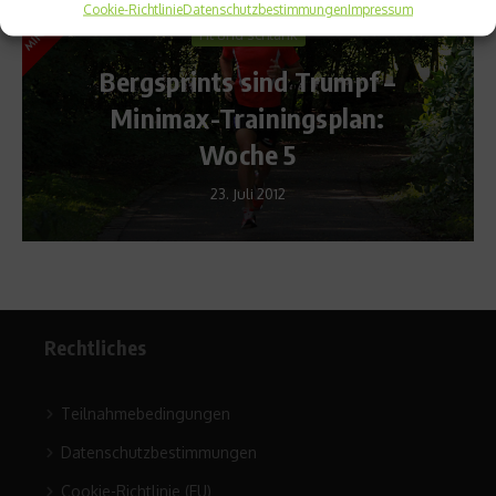
Cookie-Richtlinie
Datenschutzbestimmungen
Impressum
Fit und schlank
Bergsprints sind Trumpf –
Minimax-Trainingsplan:
Woche 5
23. Juli 2012
Rechtliches
Teilnahmebedingungen
Datenschutzbestimmungen
Cookie-Richtlinie (EU)