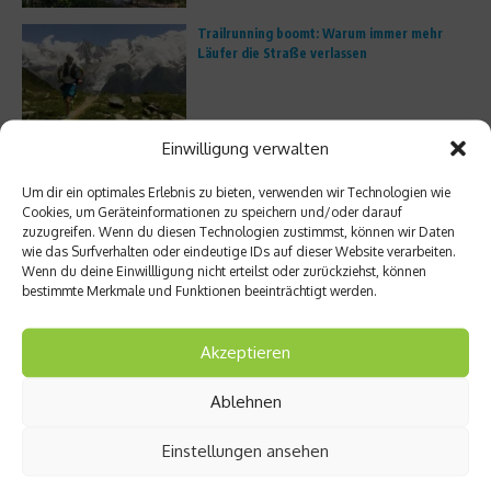
Trailrunning boomt: Warum immer mehr
Läufer die Straße verlassen
Einwilligung verwalten
Porsche Escapes – Edler Bildband zu den
besten Roadtrips der Welt
Um dir ein optimales Erlebnis zu bieten, verwenden wir Technologien wie
Cookies, um Geräteinformationen zu speichern und/oder darauf
zuzugreifen. Wenn du diesen Technologien zustimmst, können wir Daten
wie das Surfverhalten oder eindeutige IDs auf dieser Website verarbeiten.
Wenn du deine Einwillligung nicht erteilst oder zurückziehst, können
Mitten in Miami: Mit dem Kajak durch den
bestimmte Merkmale und Funktionen beeinträchtigt werden.
Oleta River State Park
Akzeptieren
Ablehnen
Empfohlen
Einstellungen ansehen