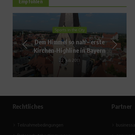
Empfohlen
Sports in the City
Dem Himmel so nah – erste
Kirchen-Highline in Bayern
22. Juli 2013
Rechtliches
Partner
Teilnahmebedingungen
business