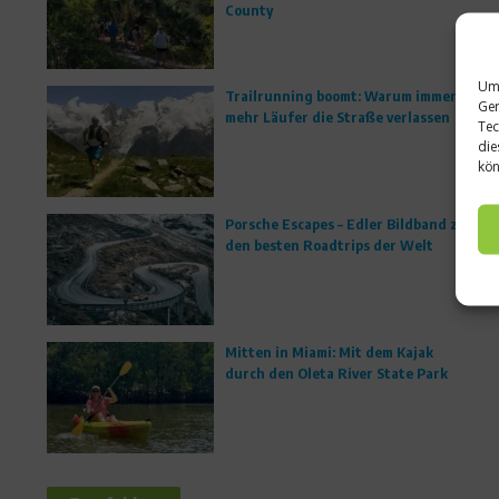
County
Um 
Trailrunning boomt: Warum immer
Ger
mehr Läufer die Straße verlassen
Tec
die
kön
Porsche Escapes – Edler Bildband zu
den besten Roadtrips der Welt
Mitten in Miami: Mit dem Kajak
durch den Oleta River State Park