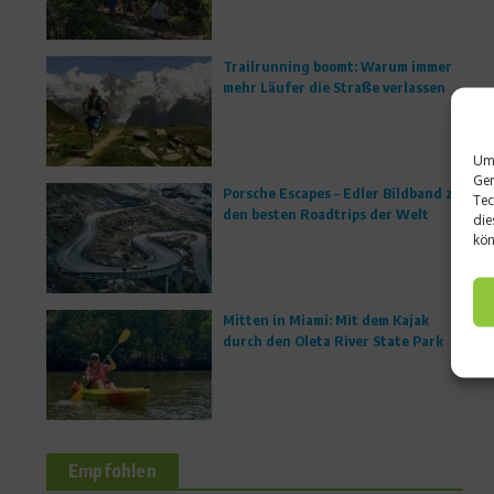
Trailrunning boomt: Warum immer
mehr Läufer die Straße verlassen
Um 
Ger
Porsche Escapes – Edler Bildband zu
Tec
den besten Roadtrips der Welt
die
kön
Mitten in Miami: Mit dem Kajak
durch den Oleta River State Park
Empfohlen