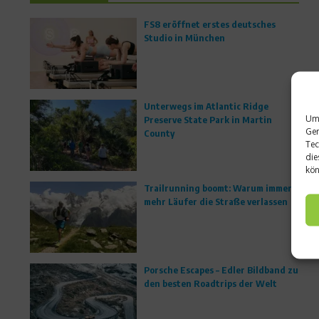
FS8 eröffnet erstes deutsches
Studio in München
Unterwegs im Atlantic Ridge
Um 
Preserve State Park in Martin
Ger
County
Tec
die
kön
Trailrunning boomt: Warum immer
mehr Läufer die Straße verlassen
Porsche Escapes – Edler Bildband zu
den besten Roadtrips der Welt