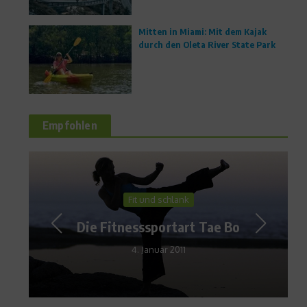
Mitten in Miami: Mit dem Kajak
durch den Oleta River State Park
Empfohlen
Fit und schlank
Die Fitnesssportart Tae Bo
4. Januar 2011