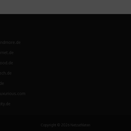
andmore.de
rnet.de
food.de
ech.de
.de
luxurious.com
ity.de
Copyright © 2026 Netzathleten