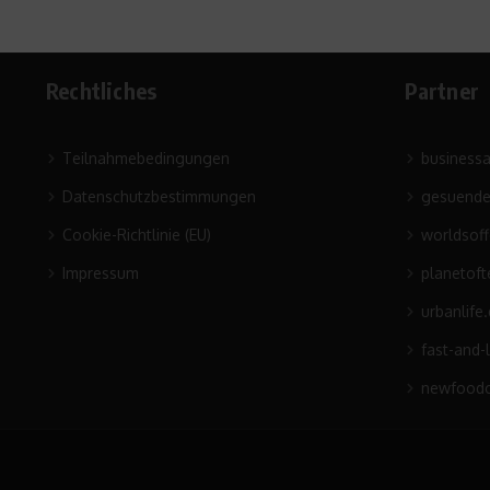
Rechtliches
Partner
Teilnahmebedingungen
business
Datenschutzbestimmungen
gesuende
Cookie-Richtlinie (EU)
worldsof
Impressum
planetoft
urbanlife
fast-and-
newfoodc