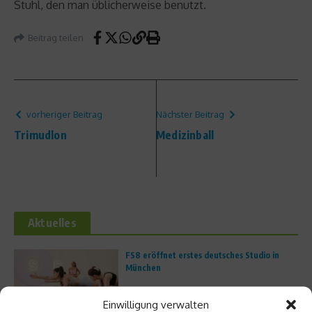
Stuhl, den man üblicherweise benutzt.
Beitrag teilen
vorheriger Beitrag
Nächster Beitrag
Trimudlon
Medizinball
Aktuelles
FS8 eröffnet erstes deutsches Studio in
München
Einwilligung verwalten