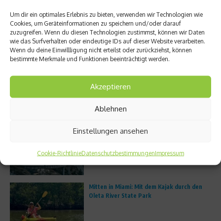
Um dir ein optimales Erlebnis zu bieten, verwenden wir Technologien wie
Unterwegs im Atlantic Ridge Preserve State
Cookies, um Geräteinformationen zu speichern und/oder darauf
Park in Martin County
zuzugreifen. Wenn du diesen Technologien zustimmst, können wir Daten
wie das Surfverhalten oder eindeutige IDs auf dieser Website verarbeiten.
Wenn du deine Einwillligung nicht erteilst oder zurückziehst, können
bestimmte Merkmale und Funktionen beeinträchtigt werden.
Trailrunning boomt: Warum immer mehr
Läufer die Straße verlassen
Akzeptieren
Ablehnen
Einstellungen ansehen
Porsche Escapes – Edler Bildband zu den
besten Roadtrips der Welt
Cookie-Richtlinie
Datenschutzbestimmungen
Impressum
Mitten in Miami: Mit dem Kajak durch den
Oleta River State Park