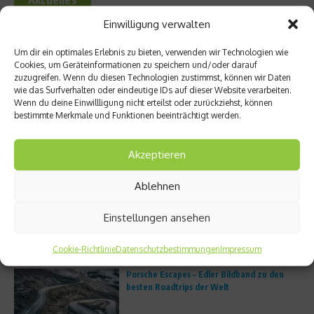
Aktuelles
Einwilligung verwalten
FS8 eröffnet erstes deutsches Studio in
München
Um dir ein optimales Erlebnis zu bieten, verwenden wir Technologien wie
Cookies, um Geräteinformationen zu speichern und/oder darauf
zuzugreifen. Wenn du diesen Technologien zustimmst, können wir Daten
wie das Surfverhalten oder eindeutige IDs auf dieser Website verarbeiten.
Wenn du deine Einwillligung nicht erteilst oder zurückziehst, können
Unterwegs im Atlantic Ridge Preserve State
bestimmte Merkmale und Funktionen beeinträchtigt werden.
Park in Martin County
Akzeptieren
Ablehnen
Trailrunning boomt: Warum immer mehr
Läufer die Straße verlassen
Einstellungen ansehen
Cookie-Richtlinie
Datenschutzbestimmungen
Impressum
Porsche Escapes – Edler Bildband zu den
besten Roadtrips der Welt