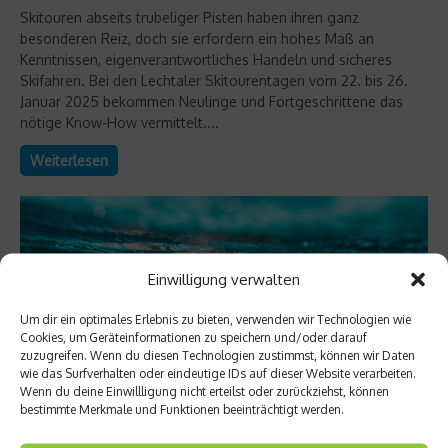
Skitouren abseits trubeliger Pisten haben ihren ganz
besonderen Reiz, doch sie erfordern ein hohes Maß an
Kenntnissen, eigenverantwortliches Handeln und sicheres
Skifahren. Bei den Lechtaler Skitourentagen vom 22. bis 26.
Januar 2025 bekommen Neulinge und Fortgeschrittene das
nötige Know-How vermittelt....
Weiterlesen
Einwilligung verwalten
Um dir ein optimales Erlebnis zu bieten, verwenden wir Technologien wie
Cookies, um Geräteinformationen zu speichern und/oder darauf
zuzugreifen. Wenn du diesen Technologien zustimmst, können wir Daten
wie das Surfverhalten oder eindeutige IDs auf dieser Website verarbeiten.
Wenn du deine Einwillligung nicht erteilst oder zurückziehst, können
bestimmte Merkmale und Funktionen beeinträchtigt werden.
Richtig trainieren