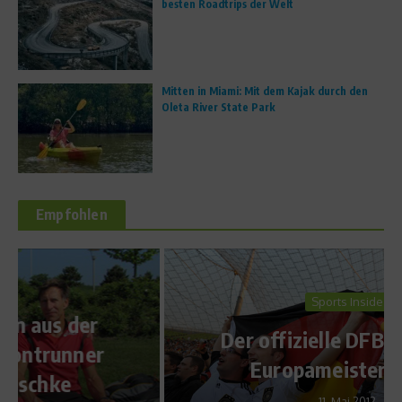
besten Roadtrips der Welt
Mitten in Miami: Mit dem Kajak durch den
Oleta River State Park
Empfohlen
Sports Inside
Der offizielle DFB-Song zur
Europameisterschaft
11. Mai 2012