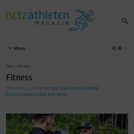
Zum Inhalt springen
Menu
Start
/
Fitness
Fitness
Unterkategorien:
Fit mit den Stars
Fit und schlank
Richtig trainieren
Star Interviews