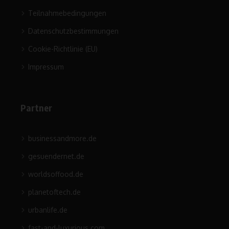
Teilnahmebedingungen
Datenschutzbestimmungen
Cookie-Richtlinie (EU)
Impressum
Partner
businessandmore.de
gesuendernet.de
worldsoffood.de
planetoftech.de
urbanlife.de
fast-and-luxurious.com