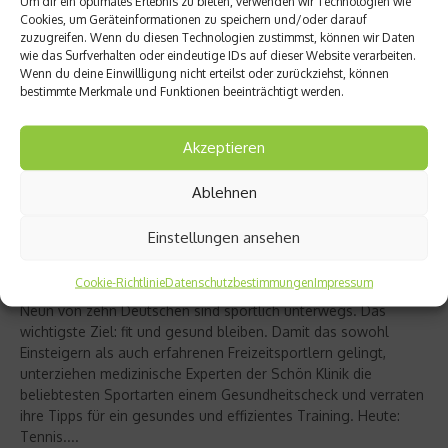
Um dir ein optimales Erlebnis zu bieten, verwenden wir Technologien wie
Cookies, um Geräteinformationen zu speichern und/oder darauf
zuzugreifen. Wenn du diesen Technologien zustimmst, können wir Daten
wie das Surfverhalten oder eindeutige IDs auf dieser Website verarbeiten.
Wenn du deine Einwillligung nicht erteilst oder zurückziehst, können
bestimmte Merkmale und Funktionen beeinträchtigt werden.
Akzeptieren
Ablehnen
Einstellungen ansehen
Richtig trainieren
Sportarten im Gesundheitscheck: Tennis
Cookie-Richtlinie
Datenschutzbestimmungen
Impressum
Neun von zehn Deutschen sind sportlich unterwegs. Das
wichtigste Ziel: fit und gesund bleiben. Damit das sowohl
Einsteigern als auch erfahrenen Freizeitsportlern gelingt,
unterziehen medizinische Experten der Schön Klinik die
beliebtesten Sportarten einem Gesundheitscheck und verraten
ihre Tipps für ein gesundes und effizientes Training. Heute:
Tennis....