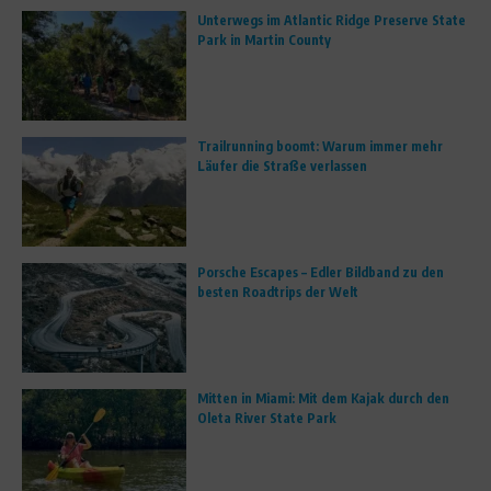
Unterwegs im Atlantic Ridge Preserve State
Park in Martin County
Trailrunning boomt: Warum immer mehr
Läufer die Straße verlassen
Porsche Escapes – Edler Bildband zu den
besten Roadtrips der Welt
Mitten in Miami: Mit dem Kajak durch den
Oleta River State Park