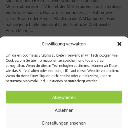
Mit 4 Millionen Bikern ist Deutschland ein Land der
Motorradfahrer. Im TV fristet der Motorradrennsport allerdings
ein Schattendasein. Das war früher anders, als Fahrer wie
Dieter Braun oder Helmut Bradl um die WM kämpften. Einer
hat sie jedoch alle überstrahlt: der fünffache Weltmeister
Anton Mang....
Weiterlesen
Einwilligung verwalten
Um dir ein optimales Erlebnis zu bieten, verwenden wir Technologien wie
Cookies, um Geräteinformationen zu speichern und/oder darauf
zuzugreifen. Wenn du diesen Technologien zustimmst, können wir Daten
wie das Surfverhalten oder eindeutige IDs auf dieser Website verarbeiten.
Wenn du deine Einwillligung nicht erteilst oder zurückziehst, können
bestimmte Merkmale und Funktionen beeinträchtigt werden.
Akzeptieren
Ablehnen
Einstellungen ansehen
Star Interviews