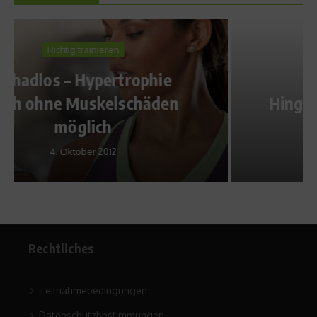
News
Hingis gibt Tennis-Comeback
18. Juli 2013
Rechtliches
Teilnahmebedingungen
Datenschutzbestimmungen