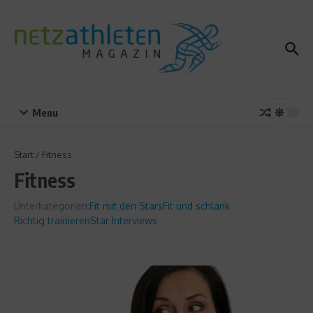
Zum Inhalt springen
Menu
Start
/
Fitness
Fitness
Unterkategorien:
Fit mit den Stars
Fit und schlank
Richtig trainieren
Star Interviews