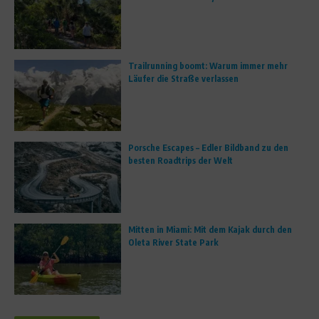
Trailrunning boomt: Warum immer mehr
Läufer die Straße verlassen
Porsche Escapes – Edler Bildband zu den
besten Roadtrips der Welt
Mitten in Miami: Mit dem Kajak durch den
Oleta River State Park