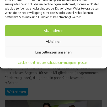
zuzugreifen. Wenn du diesen Technologien zustimmst, können wir Daten
wie das Surfverhalten oder eindeutige IDs auf dieser Website verarbeiten.
Wenn du deine Einwillligung nicht erteilst oder zurückziehst, können
bestimmte Merkmale und Funktionen beeinträchtigt werden.
Fit und schlank
Akzeptieren
„Fußballfans im Training“ – Eintracht startet
Ablehnen
Fitnessprogramm
Einstellungen ansehen
Gesundheitsinitiative für Fans: Mehr Bewegung, ein aktiverer
Lebensstil, gesündere Ernährung, nachhaltig Gewicht verlieren.
Im kommenden Jahr geht Eintracht Frankfurt mit dem
Cookie-Richtlinie
Datenschutzbestimmungen
Impressum
Programm „Fußballfans im Training“ neue Wege und bietet ein
kostenloses Angebot für seine Mitglieder an (ausgenommen
Fördermitglieder), die gerne ein paar Kilos loswerden
möchten....
Weiterlesen