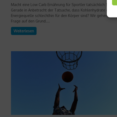
Macht eine Low Carb Ernährung für Sportler tatsächlich Sinn?
Gerade in Anbetracht der Tatsache, dass Kohlenhydrate doch 
Energiequelle schlechthin für den Körper sind? Wir gehen der
Frage auf den Grund....
Weiterlesen