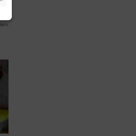
n
Das
dern