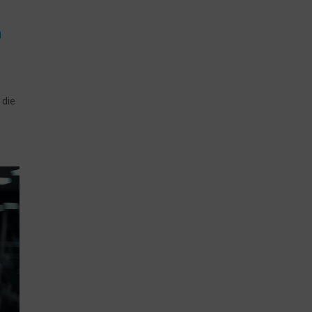
n
 die