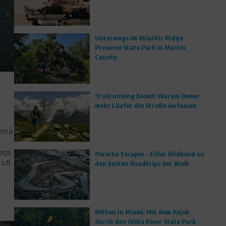
Unterwegs im Atlantic Ridge
Preserve State Park in Martin
County
Trailrunning boomt: Warum immer
mehr Läufer die Straße verlassen
Anna
tags
Porsche Escapes – Edler Bildband zu
 oft
den besten Roadtrips der Welt
Mitten in Miami: Mit dem Kajak
durch den Oleta River State Park