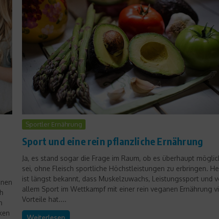
Aufgedeckt
Gesundheitsmythen
aufgedeckt: Darf man mit
Sportler Ernährung
vollem Bauch ins Wasser?
Sport und eine rein pflanzliche Ernährung
11. Oktober 2011
Ja, es stand sogar die Frage im Raum, ob es überhaupt möglic
sei, ohne Fleisch sportliche Höchstleistungen zu erbringen. H
ist längst bekannt, dass Muskelzuwachs, Leistungssport und v
enen
allem Sport im Wettkampf mit einer rein veganen Ernährung vi
ch
Vorteile hat....
n
ken
Weiterlesen