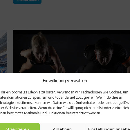
Einwilligung verwalten
dir ein optimales Erlebnis zu bieten, verwenden wir Technologien wie Cookies, um
äteinformationen zu speichern und/oder darauf zuzugreifen. Wenn du diesen
hnologien zustimmst, können wir Daten wie das Surfverhalten oder eindeutige IDs 
Sportler Ernährung
ser Website verarbeiten. Wenn du deine Einwillligung nicht erteilst oder zurückziehs
nen bestimmte Merkmale und Funktionen beeinträchtigt werden.
oll
Muskelaufbau – So wichtig ist Eiweiß für den
Körper
Akzeptieren
Ablehnen
Einstellungen anseh