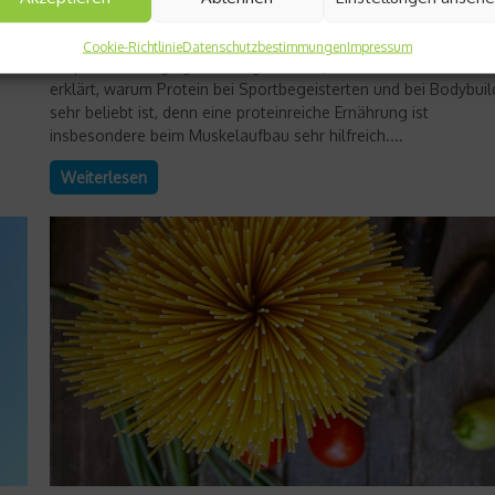
Protein (= Eiweiß) zählt wie die Kohlenhydrate und Fette zu de
DIE
Makronährstoffen. Die meisten dieser Nährstoffe werden vom
Cookie-Richtlinie
Datenschutzbestimmungen
Impressum
Körper zur Energiegewinnung und als „Baustoff“ verwendet. 
erklärt, warum Protein bei Sportbegeisterten und bei Bodybuil
sehr beliebt ist, denn eine proteinreiche Ernährung ist
insbesondere beim Muskelaufbau sehr hilfreich....
Weiterlesen