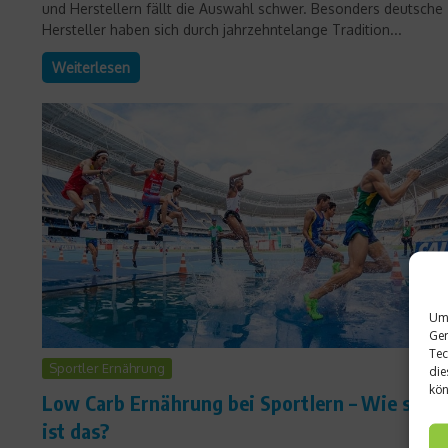
und Herstellern fällt die Auswahl schwer. Besonders deutsche
Hersteller haben sich durch jahrzehntelange Tradition...
Weiterlesen
Um 
Ger
Tec
Sportler Ernährung
die
kön
Low Carb Ernährung bei Sportlern – Wie sinnv
ist das?