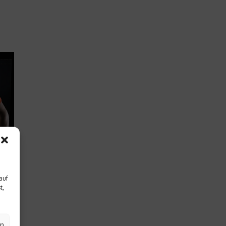
auf
t,
en