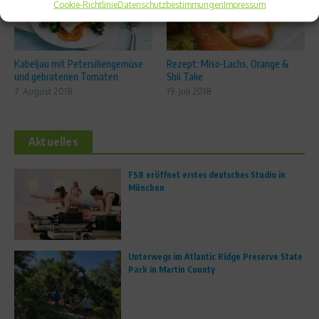
Cookie-Richtlinie
Datenschutzbestimmungen
Impressum
Kabeljau mit Petersiliengemüse
Rezept: Miso-Lachs, Orange &
und gebratenen Tomaten
Shii Take
7. August 2018
19. Juli 2018
Aktuelles
FS8 eröffnet erstes deutsches Studio in
München
Unterwegs im Atlantic Ridge Preserve State
Park in Martin County