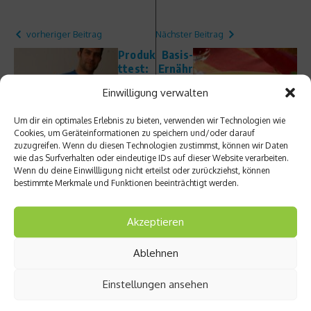
vorheriger Beitrag
Nächster Beitrag
Produk
Basis-
ttest:
Ernähr
Die
ung:
Einwilligung verwalten
Pfund
Budap
e
ester
Um dir ein optimales Erlebnis zu bieten, verwenden wir Technologien wie
wegma
Gulasc
Cookies, um Geräteinformationen zu speichern und/oder darauf
ssiere
hsupp
zuzugreifen. Wenn du diesen Technologien zustimmst, können wir Daten
n
e
wie das Surfverhalten oder eindeutige IDs auf dieser Website verarbeiten.
Wenn du deine Einwillligung nicht erteilst oder zurückziehst, können
bestimmte Merkmale und Funktionen beeinträchtigt werden.
Akzeptieren
Ähnliche Beiträge
Ablehnen
Einstellungen ansehen