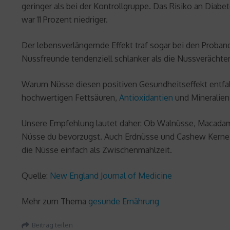
geringer als bei der Kontrollgruppe. Das Risiko an Diab
war 11 Prozent niedriger.
Der lebensverlängernde Effekt traf sogar bei den Proba
Nussfreunde tendenziell schlanker als die Nussverächter
Warum Nüsse diesen positiven Gesundheitseffekt entfa
hochwertigen Fettsäuren,
Antioxidantien
und Mineralien
Unsere Empfehlung lautet daher: Ob Walnüsse, Macadamia
Nüsse du bevorzugst. Auch Erdnüsse und Cashew Kerne 
die Nüsse einfach als Zwischenmahlzeit.
Quelle:
New England Journal of Medicine
Mehr zum Thema
gesunde Ernährung
Beitrag teilen