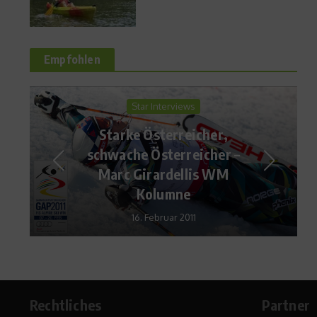
Empfohlen
Fit und schlank
Welcher Sport verbrennt
wie viele Kalorien?
24. Juni 2009
Rechtliches
Partner