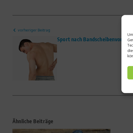
vorheriger Beitrag
Um 
Sport nach Bandscheibenvorfall –
Ger
Tec
die
kön
Ähnliche Beiträge