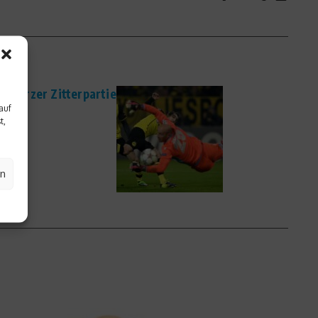
z kurzer Zitterpartie
auf
t,
en