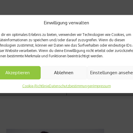
Einwilligung verwalten
Nächster Beitrag
dir ein optimales Erlebnis zu bieten, verwenden wir Technologien wie Cookies, um
 Hilfe von Dr. Sport
Dortmund schlägt Neapel trot
äteinformationen zu speichern und/oder darauf zuzugreifen. Wenn du diesen
hnologien zustimmst, können wir Daten wie das Surfverhalten oder eindeutige IDs 
ser Website verarbeiten. Wenn du deine Einwillligung nicht erteilst oder zurückziehs
nen bestimmte Merkmale und Funktionen beeinträchtigt werden.
Akzeptieren
Ablehnen
Einstellungen anseh
Cookie-Richtlinie
Datenschutzbestimmungen
Impressum