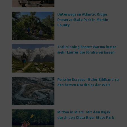
Unterwegs im Atlantic Ridge
Preserve State Park in Martin
County
Trailrunning boomt: Warum immer
mehr Läufer die Straße verlassen
Porsche Escapes – Edler Bildband zu
den besten Roadtrips der Welt
Mitten in Miami: Mit dem Kajak
durch den Oleta River State Park