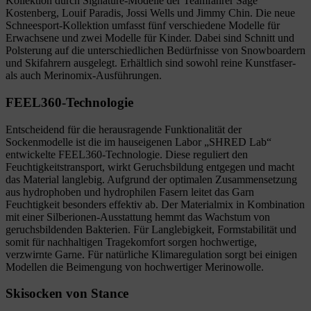
Kollektion durch Signature-Modelle der Teamfahrer Sage
Kostenberg, Louif Paradis, Jossi Wells und Jimmy Chin. Die neue
Schneesport-Kollektion umfasst fünf verschiedene Modelle für
Erwachsene und zwei Modelle für Kinder. Dabei sind Schnitt und
Polsterung auf die unterschiedlichen Bedürfnisse von Snowboardern
und Skifahrern ausgelegt. Erhältlich sind sowohl reine Kunstfaser-
als auch Merinomix-Ausführungen.
FEEL360-Technologie
Entscheidend für die herausragende Funktionalität der
Sockenmodelle ist die im hauseigenen Labor „SHRED Lab“
entwickelte FEEL360-Technologie. Diese reguliert den
Feuchtigkeitstransport, wirkt Geruchsbildung entgegen und macht
das Material langlebig. Aufgrund der optimalen Zusammensetzung
aus hydrophoben und hydrophilen Fasern leitet das Garn
Feuchtigkeit besonders effektiv ab. Der Materialmix in Kombination
mit einer Silberionen-Ausstattung hemmt das Wachstum von
geruchsbildenden Bakterien. Für Langlebigkeit, Formstabilität und
somit für nachhaltigen Tragekomfort sorgen hochwertige,
verzwirnte Garne. Für natürliche Klimaregulation sorgt bei einigen
Modellen die Beimengung von hochwertiger Merinowolle.
Skisocken von Stance