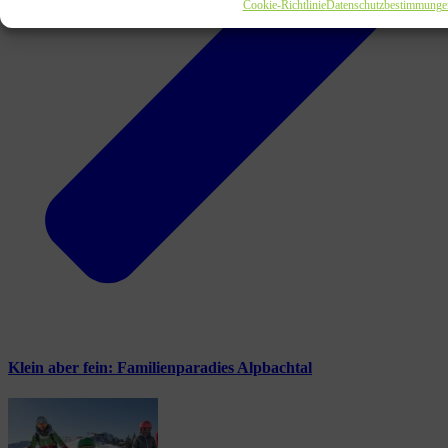
Cookie-Richtlinie
Datenschutzbestimmunge
Klein aber fein: Familienparadies Alpbachtal