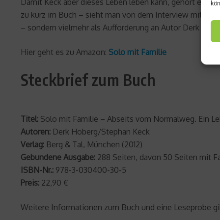
Damit Keck aber dieses Leben leben kann, gehört eine st
kön
zu kurz im Buch – sieht man von dem Interview mit ihr im
– sondern vielmehr als Aufforderung an Autor Derk Hobe
Hier geht es zu Amazon:
Solo mit Familie
Steckbrief zum Buch
Titel:
Solo mit Familie – Abseits vom Normalweg. Ein L
Autoren:
Derk Hoberg/Stephan Keck
Verlag:
Berg & Tal, München (2012)
Gebundene Ausgabe:
288 Seiten, davon 50 Seiten mit F
ISBN-Nr.:
978-3-030400-30-5
Preis:
22,90 €
Weitere Informationen zum Buch und eine Leseprobe gi