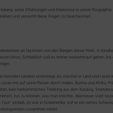
oberg, seine Erfahrungen und Erlebnisse in seiner Biographie
rieben und versucht diese Fragen zu beantworten.
ndesbeinen an fasziniert von den Bergen dieser Welt. In Kindhe
iesen hinzu. Schließlich soll es immer weiterhinauf gehen, bi
räger.
 in fremden Ländern unterwegs ist, möchte er Land und Leute 
Leser mit auf seine Reisen durch Indien, Burma und Afrika. Prä
afari, kein herkömmliches Trekking aus dem Katalog. Stattdess
e Freiheit, tun zu können, was man möchte. Abenteuer statt te
Tour“ einließ, es war in Südamerika, traf er ein nettes Schwei
)eckungsreisen zusammen erlebt.