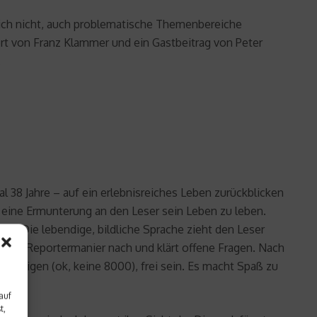
 sich nicht, auch problematische Themenbereiche
rt von Franz Klammer und ein Gastbeitrag von Peter
.
al 38 Jahre – auf ein erlebnisreiches Leben zurückblicken
 eine Ermunterung an den Leser sein Leben zu leben.
lie. Die lebendige, bildliche Sprache zieht den Leser
bester Reportermanier nach und klärt offene Fragen. Nach
besteigen (ok, keine 8000), frei sein. Es macht Spaß zu
auf
t,