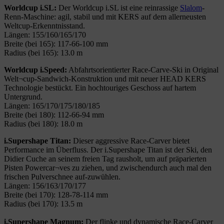
Worldcup i.SL:
Der Worldcup i.SL ist eine reinrassige
Slalom
-
Renn-Maschine: agil, stabil und mit KERS auf dem allerneusten
Weltcup-Erkenntnisstand.
Längen: 155/160/165/170
Breite (bei 165): 117-66-100 mm
Radius (bei 165): 13.0 m
Worldcup i.Speed:
Abfahrtsorientierter Race-Carve-Ski in Original
Welt¬cup-Sandwich-Konstruktion und mit neuer HEAD KERS
Technologie bestückt. Ein hochtouriges Geschoss auf hartem
Untergrund.
Längen: 165/170/175/180/185
Breite (bei 180): 112-66-94 mm
Radius (bei 180): 18.0 m
i.Supershape Titan:
Dieser aggressive Race-Carver bietet
Performance im Überfluss. Der i.Supershape Titan ist der Ski, den
Didier Cuche an seinem freien Tag rausholt, um auf präparierten
Pisten Powercar¬ves zu ziehen, und zwischendurch auch mal den
frischen Pulverschnee auf-zuwühlen.
Längen: 156/163/170/177
Breite (bei 170): 128-78-114 mm
Radius (bei 170): 13.5 m
i.Supershape Magnum:
Der flinke und dynamische Race-Carver