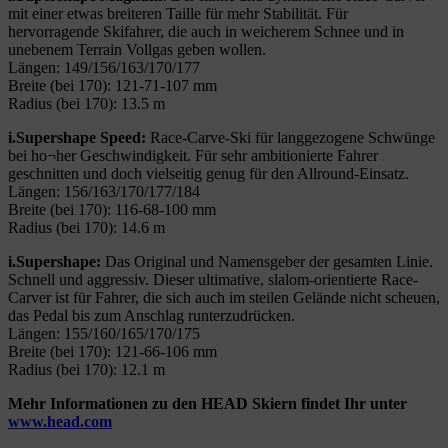
mit einer etwas breiteren Taille für mehr Stabilität. Für
hervorragende Skifahrer, die auch in weicherem Schnee und in
unebenem Terrain Vollgas geben wollen.
Längen: 149/156/163/170/177
Breite (bei 170): 121-71-107 mm
Radius (bei 170): 13.5 m
i.Supershape Speed:
Race-Carve-Ski für langgezogene Schwünge
bei ho¬her Geschwindigkeit. Für sehr ambitionierte Fahrer
geschnitten und doch vielseitig genug für den Allround-Einsatz.
Längen: 156/163/170/177/184
Breite (bei 170): 116-68-100 mm
Radius (bei 170): 14.6 m
i.Supershape:
Das Original und Namensgeber der gesamten Linie.
Schnell und aggressiv. Dieser ultimative, slalom-orientierte Race-
Carver ist für Fahrer, die sich auch im steilen Gelände nicht scheuen,
das Pedal bis zum Anschlag runterzudrücken.
Längen: 155/160/165/170/175
Breite (bei 170): 121-66-106 mm
Radius (bei 170): 12.1 m
Mehr Informationen zu den HEAD Skiern findet Ihr unter
www.head.com