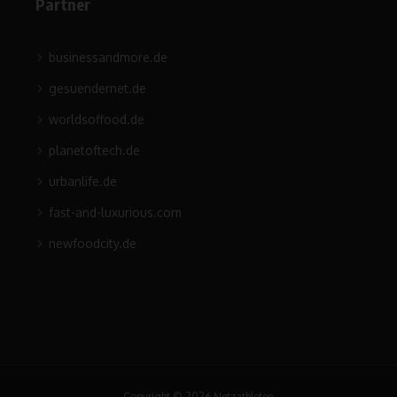
Partner
businessandmore.de
gesuendernet.de
worldsoffood.de
planetoftech.de
urbanlife.de
fast-and-luxurious.com
newfoodcity.de
Copyright © 2026 Netzathleten