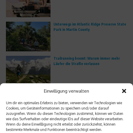
Unterwegs im Atlantic Ridge Preserve State
Park in Martin County
Trailrunning boomt: Warum immer mehr
Läufer die Straße verlassen
Einwilligung verwalten
Porsche Escapes – Edler Bildband zu den
besten Roadtrips der Welt
Um dir ein optimales Erlebnis zu bieten, verwenden wir Technologien wie
Cookies, um Geräteinformationen zu speichern und/oder darauf
zuzugreifen. Wenn du diesen Technologien zustimmst, können wir Daten
wie das Surfverhalten oder eindeutige IDs auf dieser Website verarbeiten.
Wenn du deine Einwillligung nicht erteilst oder zurückziehst, können
Mitten in Miami: Mit dem Kajak durch den
bestimmte Merkmale und Funktionen beeinträchtigt werden.
Oleta River State Park