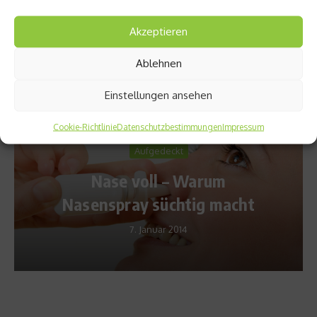
Akzeptieren
Ablehnen
Empfohlen
Einstellungen ansehen
Cookie-Richtlinie
Datenschutzbestimmungen
Impressum
Aufgedeckt
Nase voll – Warum
Nasenspray süchtig macht
7. Januar 2014