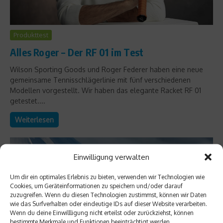
Produkttest
Alles Roger – Der RF 01 im Test
Wilson Sporting Goods und Roger Federer haben eine neue
gemeinsame Tennisschlägerlinie mit fünf verschiedenen
Modellen vorgestellt. Wir haben das elegante Racket RF 01
getestet....
Weiterlesen
Einwilligung verwalten
Um dir ein optimales Erlebnis zu bieten, verwenden wir Technologien wie
Cookies, um Geräteinformationen zu speichern und/oder darauf
zuzugreifen. Wenn du diesen Technologien zustimmst, können wir Daten
wie das Surfverhalten oder eindeutige IDs auf dieser Website verarbeiten.
Wenn du deine Einwillligung nicht erteilst oder zurückziehst, können
bestimmte Merkmale und Funktionen beeinträchtigt werden.