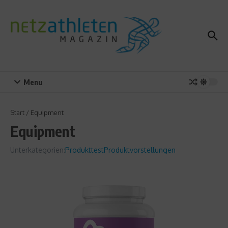
Zum Inhalt springen
Menu
Start
/
Equipment
Equipment
Unterkategorien:
Produkttest
Produktvorstellungen