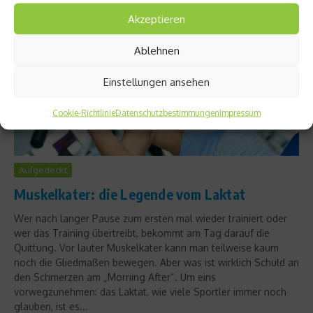
Akzeptieren
Ablehnen
Einstellungen ansehen
Cookie-Richtlinie
Datenschutzbestimmungen
Impressum
Aufgedeckt
Muskelkater: die Legende vom Laktat
Wer nach langer Pause zum ersten mal wieder trainiert oder
wer das Training übertreibt, bekommt am Tag darauf die
Quittung. Vor lauter Muskelkater kann man teilweise kaum
noch die Gliedmaßen bewegen. Aber was ist wirklich Schuld an
den Schmerzen am „Morning After“. Um eins
vorwegzunehmen: das Laktat, wie viele Sportler immer noch
glauben, ist es...