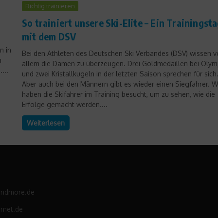
Richtig trainieren
So trainiert unsere Ski-Elite – Ein Trainingst
mit dem DSV
n in
Bei den Athleten des Deutschen Ski Verbandes (DSV) wissen v
n
allem die Damen zu überzeugen. Drei Goldmedaillen bei Olym
...
und zwei Kristallkugeln in der letzten Saison sprechen für sich
Aber auch bei den Männern gibt es wieder einen Siegfahrer. W
haben die Skifahrer im Training besucht, um zu sehen, wie die
Erfolge gemacht werden....
Weiterlesen
andmore.de
rnet.de