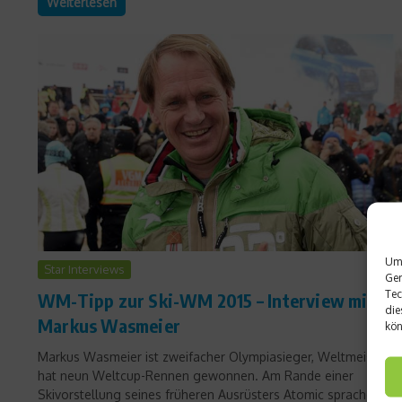
Weiterlesen
Um 
Star Interviews
Ger
Tec
WM-Tipp zur Ski-WM 2015 – Interview mit
die
Markus Wasmeier
kön
Markus Wasmeier ist zweifacher Olympiasieger, Weltmeister u
hat neun Weltcup-Rennen gewonnen. Am Rande einer
Skivorstellung seines früheren Ausrüsters Atomic sprachen wir