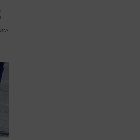
n
e
siv-