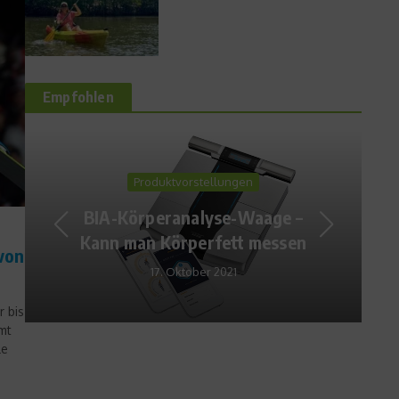
Empfohlen
Ratgeber Ernährung
Kochen mit Beta-Glucan
Gerste: Paprika-Gersten-
Risotto
von
13. April 2016
r bis
mt
le