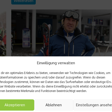
Weiterlesen
Einwilligung verwalten
dir ein optimales Erlebnis zu bieten, verwenden wir Technologien wie Cookies, um
Star Interviews
äteinformationen zu speichern und/oder darauf zuzugreifen. Wenn du diesen
hnologien zustimmst, können wir Daten wie das Surfverhalten oder eindeutige IDs 
Hermann Maier im Interview
ser Website verarbeiten. Wenn du deine Einwillligung nicht erteilst oder zurückziehs
nen bestimmte Merkmale und Funktionen beeinträchtigt werden.
Skilegende Hermann Maier spricht im Interview mit
netzathleten.de über die kommende Ski-WM in Schladming, s
nd
ungebrochene Leidenschaft für das Skifahren und verrät, wie 
Akzeptieren
Ablehnen
Einstellungen anseh
ob er dem Skisport nach Ende seiner Karriere erhalten geblieb
 mit