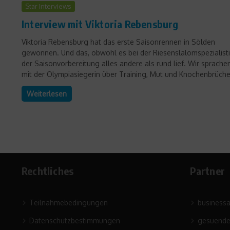
Star Interviews
Interview mit Viktoria Rebensburg
Viktoria Rebensburg hat das erste Saisonrennen in Sölden
gewonnen. Und das, obwohl es bei der Riesenslalomspezialisti
der Saisonvorbereitung alles andere als rund lief. Wir sprache
mit der Olympiasiegerin über Training, Mut und Knochenbrüche.
Weiterlesen
Rechtliches
Partner
Teilnahmebedingungen
business
Datenschutzbestimmungen
gesuende