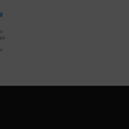
ag
or
pia
.
ir