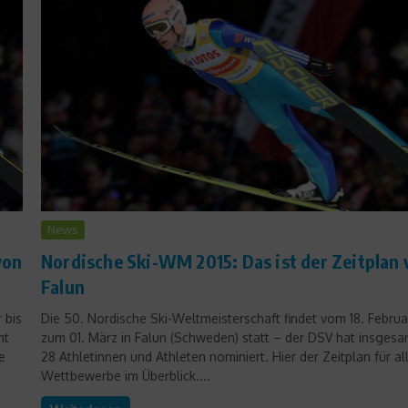
Produktvorstellungen
BIA-Körperanalyse-Waage –
News
Kann man Körperfett messen
Nordische Ski-WM 2015: Das ist der Zeitplan 
von
17. Oktober 2021
Falun
Die 50. Nordische Ski-Weltmeisterschaft findet vom 18. Februa
 bis
zum 01. März in Falun (Schweden) statt – der DSV hat insgesa
mt
28 Athletinnen und Athleten nominiert. Hier der Zeitplan für al
e
Wettbewerbe im Überblick....