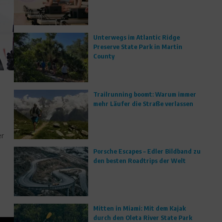
Unterwegs im Atlantic Ridge
Preserve State Park in Martin
County
Trailrunning boomt: Warum immer
mehr Läufer die Straße verlassen
er
Porsche Escapes – Edler Bildband zu
den besten Roadtrips der Welt
Mitten in Miami: Mit dem Kajak
durch den Oleta River State Park