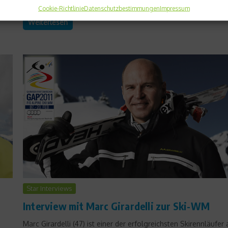
ist....
,
Cookie-Richtlinie
Datenschutzbestimmungen
Impressum
Weiterlesen
Star Interviews
Interview mit Marc Girardelli zur Ski-WM
Marc Girardelli (47) ist einer der erfolgreichsten Skirennläufer 