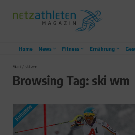
Zum Inhalt springen
Home
News
Fitness
Ernährung
Ges
Start
/
ski wm
Browsing Tag: ski wm