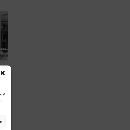
auf
t,
eine
und
en
en