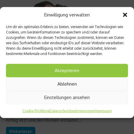
Einwilligung verwalten
Um dir ein optimales Erlebnis zu bieten, verwenden wir Technologien wie
Cookies, um Geräteinformationen zu speichern und/oder darauf
zuzugreifen. Wenn du diesen Technologien zustimmst, können wir Daten
wie das Surfverhalten oder eindeutige IDs auf dieser Website verarbeiten.
Wenn du deine Einwillligung nicht erteilst oder zurückziehst, können
bestimmte Merkmale und Funktionen beeinträchtigt werden.
Akzeptieren
Ratgeber Gesundheit
Richtig Sitzen gegen Rückenschmerzen
Ablehnen
Schule, Uni oder Job – der Mensch verbringt einen großen Teil
Einstellungen ansehen
seines Lebens im Sitzen. Das kann dem Rücken zu schaffen
machen. Denn wer falsch sitzt, bekommt leichter
Cookie-Richtlinie
Datenschutzbestimmungen
Impressum
Rückenschmerzen. Daher bekommt ihr einige Tipps, wie man
richtig sitzt und den Rücken entlastet....
Weiterlesen