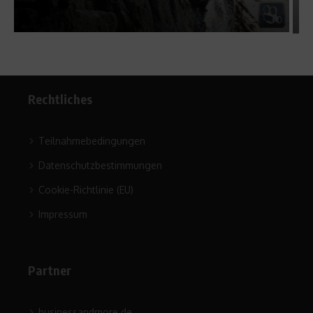
5. Juni 2019
Rechtliches
Teilnahmebedingungen
Datenschutzbestimmungen
Cookie-Richtlinie (EU)
Impressum
Partner
businessandmore.de