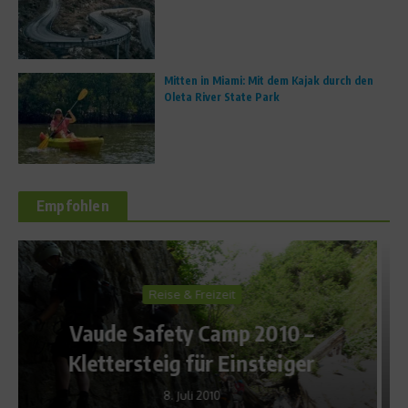
Mitten in Miami: Mit dem Kajak durch den
Oleta River State Park
Empfohlen
Sports Inside
Para Schwimmen: Taliso
Engel mischt die Hauptstadt
auf