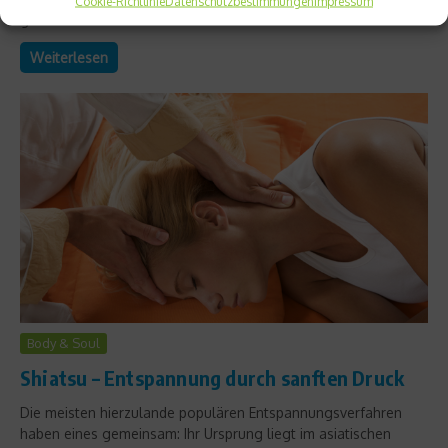
Cookie-Richtlinie
Datenschutzbestimmungen
Impressum
geäußert....
Weiterlesen
Body & Soul
Shiatsu – Entspannung durch sanften Druck
Die meisten hierzulande populären Entspannungsverfahren
haben eines gemeinsam: Ihr Ursprung liegt im asiatischen