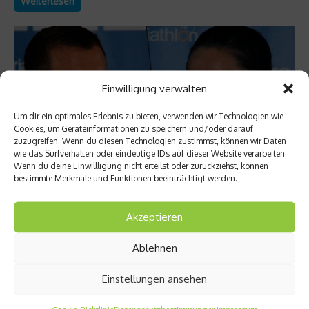
Weiterlesen
Einwilligung verwalten
Um dir ein optimales Erlebnis zu bieten, verwenden wir Technologien wie
Cookies, um Geräteinformationen zu speichern und/oder darauf
zuzugreifen. Wenn du diesen Technologien zustimmst, können wir Daten
wie das Surfverhalten oder eindeutige IDs auf dieser Website verarbeiten.
Wenn du deine Einwillligung nicht erteilst oder zurückziehst, können
bestimmte Merkmale und Funktionen beeinträchtigt werden.
Sports Inside
Akzeptieren
ITU hält (noch) an Yokohama Triathlon in
Japan fest
Ablehnen
The games must go on! Gilt das auch für den Yokohma
Einstellungen ansehen
Triathlon im Mai? Die ITU hält bislang an der Austragung fest,
obwohl der havarierte Atomreaktor Fukushima nur 300
Kilometer entfernt ist. Erste Athleten haben nun Bedenken