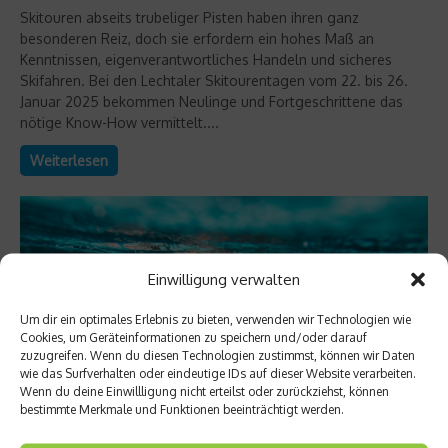
Skitouren abseits trubeliger Pisten haben ihren ganz
besonderen Reiz, doch sie erfordern ein hohes Maß an
Kenntnissen, eigenverantwortliches Handeln und sicheres
Skifahren. Bei den Lechtaler Skitourentagen vom 22. bis 26.
Januar 2025 bekommen Neulinge und Fortgeschrittene das
nötige Know-How vermittelt....
Weiterlesen
Einwilligung verwalten
Um dir ein optimales Erlebnis zu bieten, verwenden wir Technologien wie
Cookies, um Geräteinformationen zu speichern und/oder darauf
zuzugreifen. Wenn du diesen Technologien zustimmst, können wir Daten
wie das Surfverhalten oder eindeutige IDs auf dieser Website verarbeiten.
Wenn du deine Einwillligung nicht erteilst oder zurückziehst, können
bestimmte Merkmale und Funktionen beeinträchtigt werden.
Richtig trainieren