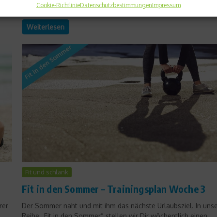
Cookie-Richtlinie
Datenschutzbestimmungen
Impressum
eine Gen-Analyse anbieten?...
Weiterlesen
Fit und schlank
Fit in den Sommer – Trainingsplan Woche 3
rer
Der Sommer naht und mit ihm das nächste Urlaubsziel. In unse
Reihe „Fit in den Sommer“ stellen wir Dir wöchentlich einen