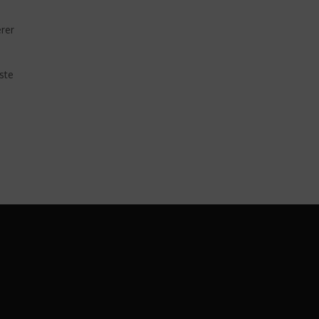
rer
ste