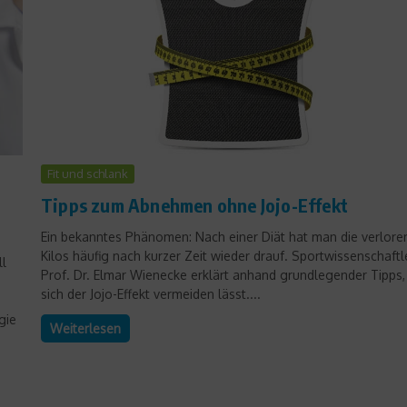
Fit und schlank
Produktvorstellungen
Tipps zum Abnehmen ohne Jojo-Effekt
111 Gründe, American
Ein bekanntes Phänomen: Nach einer Diät hat man die verlore
Football zu lieben
Kilos häufig nach kurzer Zeit wieder drauf. Sportwissenschaftl
ll
Prof. Dr. Elmar Wienecke erklärt anhand grundlegender Tipps,
22. Juni 2023
sich der Jojo-Effekt vermeiden lässt....
gie
Weiterlesen