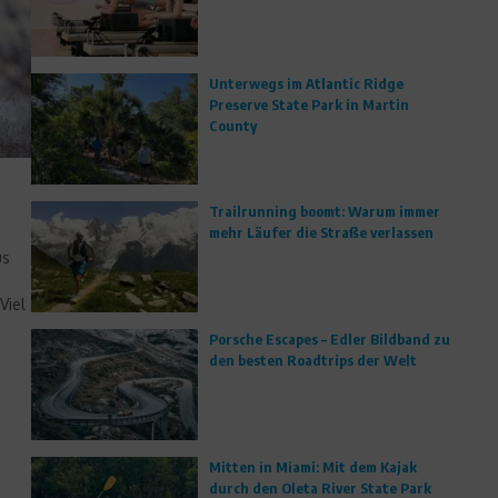
Unterwegs im Atlantic Ridge
Preserve State Park in Martin
County
Trailrunning boomt: Warum immer
mehr Läufer die Straße verlassen
us
Viel
Porsche Escapes – Edler Bildband zu
den besten Roadtrips der Welt
Mitten in Miami: Mit dem Kajak
durch den Oleta River State Park