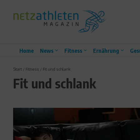
Zum Inhalt springen
Home
News
Fitness
Ernährung
Ges
Start
/
Fitness
/
Fit und schlank
Fit und schlank