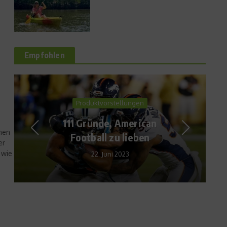
Empfohlen
Kolumne
Vorfahrt für Rentiere
nen
er
6. Dezember 2022
 wie