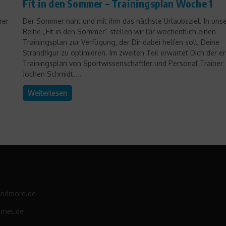
Fit in den Sommer – Trainingsplan Woche 1
rer
Der Sommer naht und mit ihm das nächste Urlaubsziel. In unse
Reihe „Fit in den Sommer“ stellen wir Dir wöchentlich einen
Trainingsplan zur Verfügung, der Dir dabei helfen soll, Deine
Strandfigur zu optimieren. Im zweiten Teil erwartet Dich der er
Trainingsplan von Sportwissenschaftler und Personal Trainer
Jochen Schmidt....
Weiterlesen
andmore.de
rnet.de