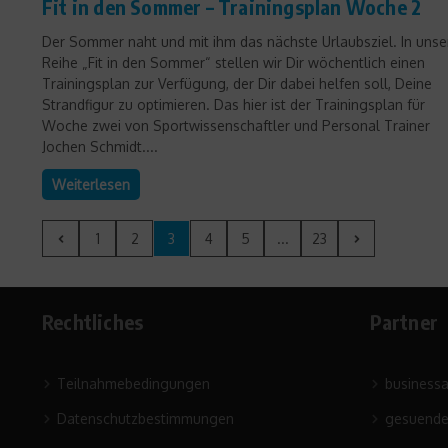
Fit in den Sommer – Trainingsplan Woche 2
Der Sommer naht und mit ihm das nächste Urlaubsziel. In unse
Reihe „Fit in den Sommer“ stellen wir Dir wöchentlich einen
Trainingsplan zur Verfügung, der Dir dabei helfen soll, Deine
Strandfigur zu optimieren. Das hier ist der Trainingsplan für
Woche zwei von Sportwissenschaftler und Personal Trainer
Jochen Schmidt....
Weiterlesen
1
2
3
4
5
...
23
Rechtliches
Partner
Teilnahmebedingungen
business
Datenschutzbestimmungen
gesuende