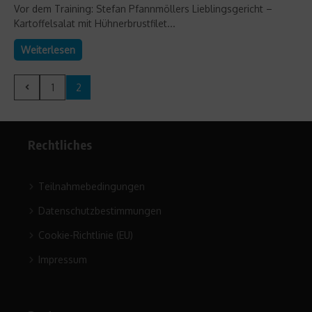
Vor dem Training: Stefan Pfannmöllers Lieblingsgericht –
Kartoffelsalat mit Hühnerbrustfilet...
Weiterlesen
1
2
Rechtliches
Teilnahmebedingungen
Datenschutzbestimmungen
Cookie-Richtlinie (EU)
Impressum