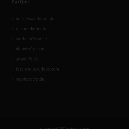
Partner
businessandmore.de
gesuendernet.de
worldsoffood.de
planetoftech.de
urbanlife.de
fast-and-luxurious.com
newfoodcity.de
Copyright © 2026 Netzathleten