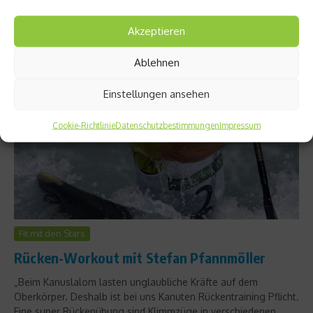
Rückenbeschwerden....
Akzeptieren
Weiterlesen
Ablehnen
Einstellungen ansehen
Cookie-Richtlinie
Datenschutzbestimmungen
Impressum
Fit mit den Stars
Rücken-Workout mit Stefan Pfannmöller
„Beim Kanuslalom lasten unglaubliche Kräfte auf dem
Oberkörper. Deshalb ist bei uns Kanuten Rückentraining Pflicht.
Eine super Rückenübung sind Klimmzüge in verschiedenen