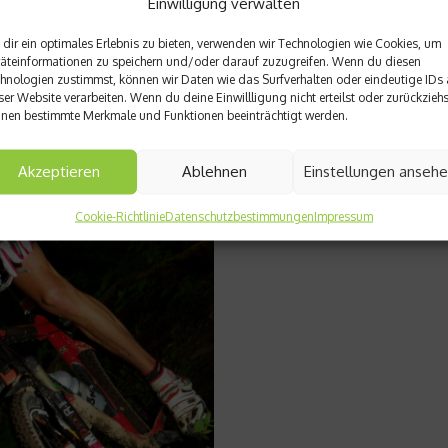
Einwilligung verwalten
Weiterlesen
dir ein optimales Erlebnis zu bieten, verwenden wir Technologien wie Cookies, um
äteinformationen zu speichern und/oder darauf zuzugreifen. Wenn du diesen
hnologien zustimmst, können wir Daten wie das Surfverhalten oder eindeutige IDs 
ser Website verarbeiten. Wenn du deine Einwillligung nicht erteilst oder zurückziehs
nen bestimmte Merkmale und Funktionen beeinträchtigt werden.
Akzeptieren
Ablehnen
Einstellungen anseh
Cookie-Richtlinie
Datenschutzbestimmungen
Impressum