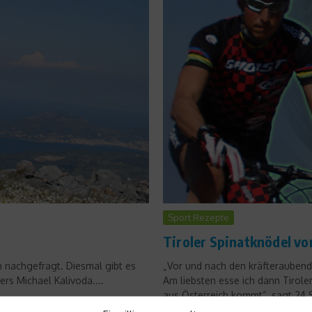
Sport Rezepte
Tiroler Spinatknödel vo
h nachgefragt. Diesmal gibt es
„Vor und nach den kräfteraubend
rs Michael Kalivoda....
Am liebsten esse ich dann Tirole
aus Österreich kommt“, sagt 24 