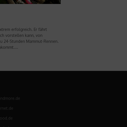
trem erfolgreich. Er fährt
ch vorstellen kann, von
n zu 24-Stunden Mammut-Rennen.
nkommt....
andmore.de
rnet.de
food.de