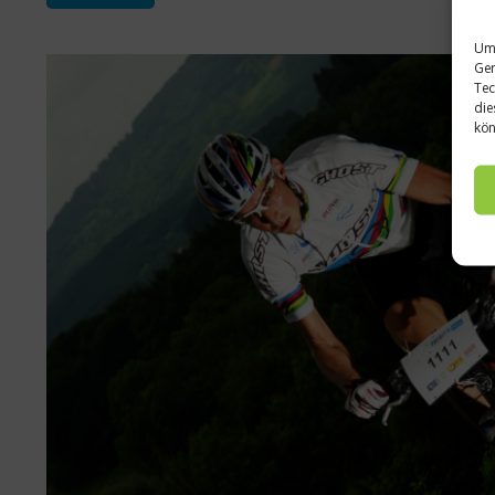
Um 
Ger
Tec
die
kön