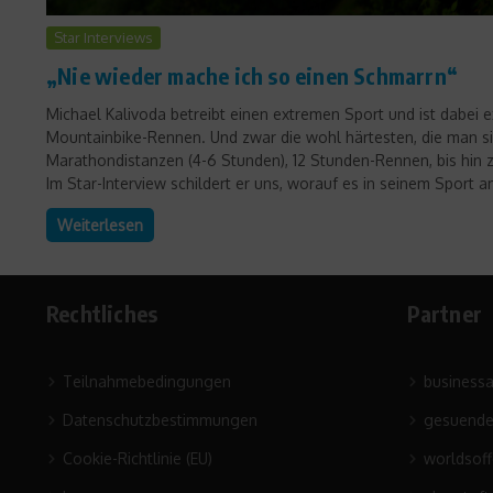
Star Interviews
„Nie wieder mache ich so einen Schmarrn“
Michael Kalivoda betreibt einen extremen Sport und ist dabei ex
Mountainbike-Rennen. Und zwar die wohl härtesten, die man si
Marathondistanzen (4-6 Stunden), 12 Stunden-Rennen, bis hi
Im Star-Interview schildert er uns, worauf es in seinem Sport a
Weiterlesen
Rechtliches
Partner
Teilnahmebedingungen
business
Datenschutzbestimmungen
gesuende
Cookie-Richtlinie (EU)
worldsof