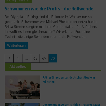
Richtig trainieren
Schwimmen wie die Profis – die Rollwende
Bei Olympia in Peking sind die Rekorde im Wasser nur so
gepurzelt. Schwimmer wie Michael Phelps oder netzathletin
Britta Steffen sorgten mit ihren Goldmedaillen für Aufsehen.
Ihr wollt es ihnen gleichmachen? Wir erklären Euch eine
Technik, die einige Sekunden spart – die Rollwende....
Weiterlesen
1
...
68
69
70
Aktuelles
FS8 eröffnet erstes deutsches Studio in
München
Unterwegs im Atlantic Ridge Preserve State