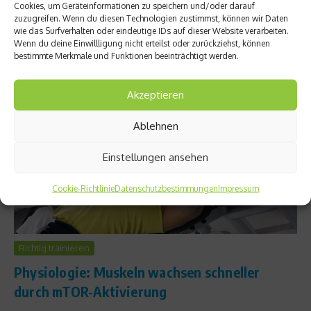
Cookies, um Geräteinformationen zu speichern und/oder darauf
Weg an hartem Training vorbei. Warum das so ist, erfahrt Ihr
zuzugreifen. Wenn du diesen Technologien zustimmst, können wir Daten
hier....
wie das Surfverhalten oder eindeutige IDs auf dieser Website verarbeiten.
Wenn du deine Einwillligung nicht erteilst oder zurückziehst, können
Weiterlesen
bestimmte Merkmale und Funktionen beeinträchtigt werden.
Akzeptieren
Ablehnen
Einstellungen ansehen
Cookie-Richtlinie
Datenschutzbestimmungen
Impressum
Richtig trainieren
Physiologie: Muskeln wachsen schneller
durch mTOR-Aktivierung