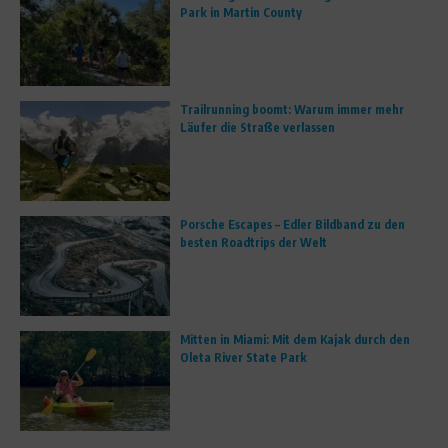
Park in Martin County
Trailrunning boomt: Warum immer mehr
Läufer die Straße verlassen
Porsche Escapes – Edler Bildband zu den
besten Roadtrips der Welt
Mitten in Miami: Mit dem Kajak durch den
Oleta River State Park