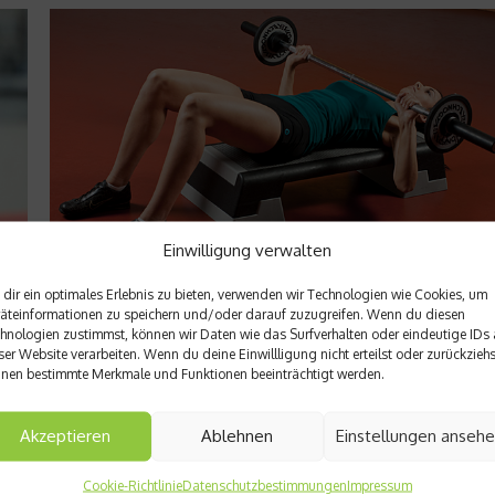
Einwilligung verwalten
dir ein optimales Erlebnis zu bieten, verwenden wir Technologien wie Cookies, um
Richtig trainieren
äteinformationen zu speichern und/oder darauf zuzugreifen. Wenn du diesen
Ran an die Hanteln, Mädels
hnologien zustimmst, können wir Daten wie das Surfverhalten oder eindeutige IDs 
ser Website verarbeiten. Wenn du deine Einwillligung nicht erteilst oder zurückziehs
nen bestimmte Merkmale und Funktionen beeinträchtigt werden.
Intensives Krafttraining ist nix für Frauen, davon bekommt man
schnell dicke Arme und Beine. Alles Quatsch. Wir sagen: Schl
mit dem Alibi-Workout. Auch bei Frauen führt kein Weg an ha
Akzeptieren
Ablehnen
Einstellungen anseh
Training vorbei. Warum das so ist, erfahrt Ihr hier....
Cookie-Richtlinie
Datenschutzbestimmungen
Impressum
Weiterlesen