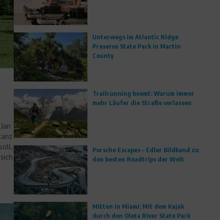
Unterwegs im Atlantic Ridge
Preserve State Park in Martin
County
r
Trailrunning boomt: Warum immer
mehr Läufer die Straße verlassen
 Jan
tanz
oll.
Porsche Escapes – Edler Bildband zu
sich
den besten Roadtrips der Welt
Mitten in Miami: Mit dem Kajak
durch den Oleta River State Park