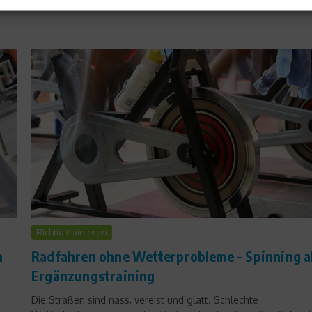
Richtig trainieren
h
Radfahren ohne Wetterprobleme – Spinning a
Ergänzungstraining
Die Straßen sind nass, vereist und glatt. Schlechte