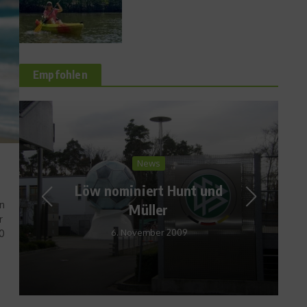
Empfohlen
Fit und schlank
Das sind die Diät-Trends
2013
in
17. Mai 2013
r
10