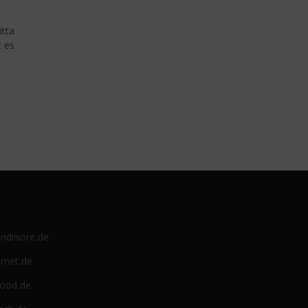
itta
t es
e
andmore.de
rnet.de
food.de