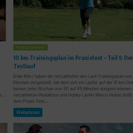
Richtig trainieren
r
10 km-Trainingsplan im Praxistest – Teil 1: De
Testlauf
Ende März haben die netzathleten den Lauf-Trainingsplan von
Fitschen vorgestellt, mit dem sich ein Läufer auf der 10-km-Dis
binnen zehn Wochen von 50 auf 45 Minuten steigern können s
....
netzathleten-Redakteur und Hobby-Läufer Marco Heibel stellt 
dem Praxis-Test....
Weiterlesen