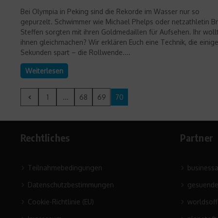
Bei Olympia in Peking sind die Rekorde im Wasser nur so
gepurzelt. Schwimmer wie Michael Phelps oder netzathletin Br
Steffen sorgten mit ihren Goldmedaillen für Aufsehen. Ihr woll
ihnen gleichmachen? Wir erklären Euch eine Technik, die einig
Sekunden spart – die Rollwende....
Weiterlesen
1
...
68
69
70
Rechtliches
Partner
Teilnahmebedingungen
business
Datenschutzbestimmungen
gesuende
Cookie-Richtlinie (EU)
worldsof