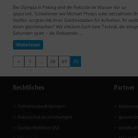
Bei Olympia in Peking sind die Rekorde im Wasser nur so
gepurzelt. Schwimmer wie Michael Phelps oder netzathletin Br
Steffen sorgten mit ihren Goldmedaillen für Aufsehen. Ihr woll
ihnen gleichmachen? Wir erklären Euch eine Technik, die einig
Sekunden spart – die Rollwende....
Weiterlesen
1
...
68
69
70
Rechtliches
Partner
Teilnahmebedingungen
business
Datenschutzbestimmungen
gesuende
Cookie-Richtlinie (EU)
worldsof