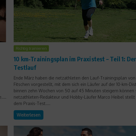
Richtig trainieren
r
10 km-Trainingsplan im Praxistest – Teil 1: De
Testlauf
Ende März haben die netzathleten den Lauf-Trainingsplan von
Fitschen vorgestellt, mit dem sich ein Läufer auf der 10-km-Dis
binnen zehn Wochen von 50 auf 45 Minuten steigern können s
....
netzathleten-Redakteur und Hobby-Läufer Marco Heibel stellt 
dem Praxis-Test....
Weiterlesen