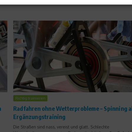
Richtig trainieren
h
Radfahren ohne Wetterprobleme – Spinning a
Ergänzungstraining
Die Straßen sind nass, vereist und glatt. Schlechte