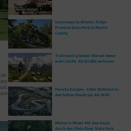
Unterwegs im Atlantic Ridge
Preserve State Park in Martin
County
r
Trailrunning boomt: Warum immer
mehr Läufer die Straße verlassen
 Jan
tanz
oll.
Porsche Escapes – Edler Bildband zu
sich
den besten Roadtrips der Welt
Mitten in Miami: Mit dem Kajak
durch den Oleta River State Park