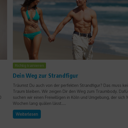
Produkttest
Richtig trainieren
Rucksäcke für die Skitour
Dein Weg zur Strandfigur
von Osprey
Träumst Du auch von der perfekten Strandfigur? Das muss ke
1. März 2021
Traum bleiben. Wir zeigen Dir den Weg zum Traumbody. Dafü
0
suchen wir einen Freiwilligen in Köln und Umgebung, der sich 
Wochen lang quälen lässt....
Weiterlesen