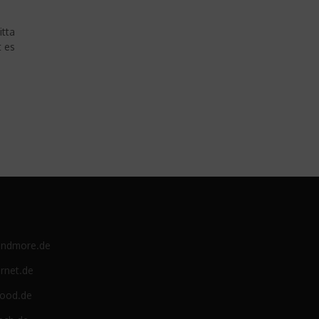
itta
t es
e
andmore.de
rnet.de
food.de