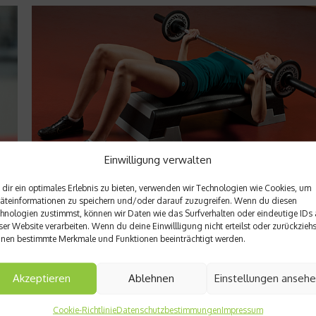
Einwilligung verwalten
dir ein optimales Erlebnis zu bieten, verwenden wir Technologien wie Cookies, um
Richtig trainieren
äteinformationen zu speichern und/oder darauf zuzugreifen. Wenn du diesen
Ran an die Hanteln, Mädels
hnologien zustimmst, können wir Daten wie das Surfverhalten oder eindeutige IDs 
ser Website verarbeiten. Wenn du deine Einwillligung nicht erteilst oder zurückziehs
nen bestimmte Merkmale und Funktionen beeinträchtigt werden.
Intensives Krafttraining ist nix für Frauen, davon bekommt man
schnell dicke Arme und Beine. Alles Quatsch. Wir sagen: Schl
mit dem Alibi-Workout. Auch bei Frauen führt kein Weg an ha
Akzeptieren
Ablehnen
Einstellungen anseh
Training vorbei. Warum das so ist, erfahrt Ihr hier....
Cookie-Richtlinie
Datenschutzbestimmungen
Impressum
Weiterlesen