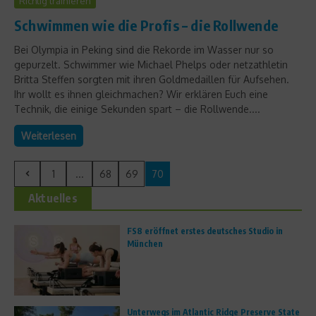
Richtig trainieren
Schwimmen wie die Profis – die Rollwende
Bei Olympia in Peking sind die Rekorde im Wasser nur so
gepurzelt. Schwimmer wie Michael Phelps oder netzathletin
Britta Steffen sorgten mit ihren Goldmedaillen für Aufsehen.
Ihr wollt es ihnen gleichmachen? Wir erklären Euch eine
Technik, die einige Sekunden spart – die Rollwende....
Weiterlesen
1
...
68
69
70
Aktuelles
FS8 eröffnet erstes deutsches Studio in
München
Unterwegs im Atlantic Ridge Preserve State