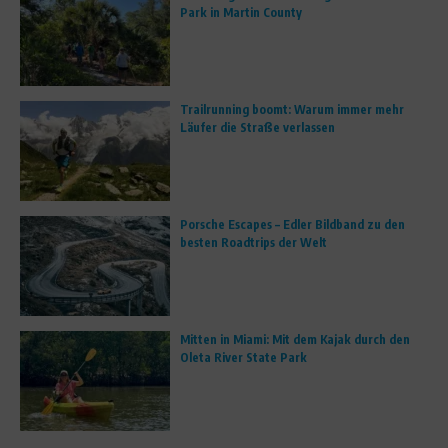
Park in Martin County
Trailrunning boomt: Warum immer mehr
Läufer die Straße verlassen
Porsche Escapes – Edler Bildband zu den
besten Roadtrips der Welt
Mitten in Miami: Mit dem Kajak durch den
Oleta River State Park