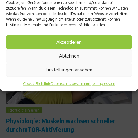
Cookies, um Geräteinformationen zu speichern und/oder darauf
Weg an hartem Training vorbei. Warum das so ist, erfahrt Ihr
zuzugreifen. Wenn du diesen Technologien zustimmst, können wir Daten
hier....
wie das Surfverhalten oder eindeutige IDs auf dieser Website verarbeiten.
Wenn du deine Einwillligung nicht erteilst oder zurückziehst, können
Weiterlesen
bestimmte Merkmale und Funktionen beeinträchtigt werden.
Akzeptieren
Ablehnen
Einstellungen ansehen
Cookie-Richtlinie
Datenschutzbestimmungen
Impressum
Richtig trainieren
Physiologie: Muskeln wachsen schneller
durch mTOR-Aktivierung