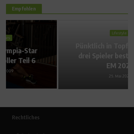
Empfohlen
Lifestyle
Pünktlich in Topform? Diese
drei Spieler bestimmen die
EM 2021
25. Mai 2021
Rechtliches