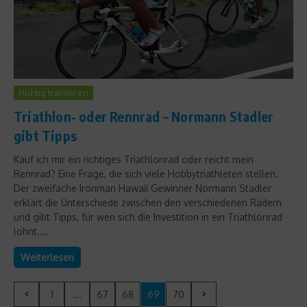
Richtig trainieren
Triathlon- oder Rennrad – Normann Stadler
gibt Tipps
Kauf ich mir ein richtiges Triathlonrad oder reicht mein
Rennrad? Eine Frage, die sich viele Hobbytriathleten stellen.
Der zweifache Ironman Hawaii Gewinner Normann Stadler
erklärt die Unterschiede zwischen den verschiedenen Rädern
und gibt Tipps, für wen sich die Investition in ein Triathlonrad
lohnt....
Weiterlesen
1
...
67
68
69
70