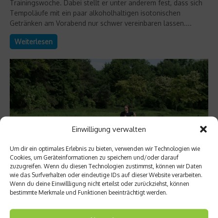
Trainingswoche. Dabei stellt er unter anderem fest, dass sich
Tempoläufe mit ein paar alkoholhaltigen isotonischen
Getränken am Vorabend nur schwer vereinbaren lassen....
Weiterlesen
Einwilligung verwalten
Um dir ein optimales Erlebnis zu bieten, verwenden wir Technologien wie
Cookies, um Geräteinformationen zu speichern und/oder darauf
zuzugreifen. Wenn du diesen Technologien zustimmst, können wir Daten
wie das Surfverhalten oder eindeutige IDs auf dieser Website verarbeiten.
Wenn du deine Einwillligung nicht erteilst oder zurückziehst, können
bestimmte Merkmale und Funktionen beeinträchtigt werden.
Richtig trainieren
Trainingsplan im Test – Teil 5: Vom Feeling