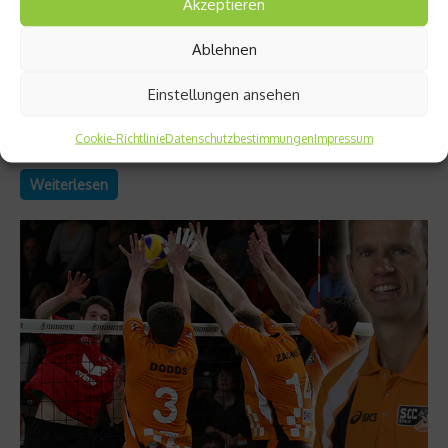
Akzeptieren
her ein gutes Gefühl
Ablehnen
Auf dem Weg zu einer 10 km-Zeit unter 45 Minuten innerhalb
von 10 Wochen stellt netzathleten-Redakteur Marco Heibel in
Einstellungen ansehen
der dritten Trainingswoche endlich Fortschritte fest. Und gibt
aus gegebenem Anlass sein persönliches „Ranking der
Cookie-Richtlinie
Datenschutzbestimmungen
Impressum
natürlichen Feinde des Läufers“ bekannt....
Weiterlesen