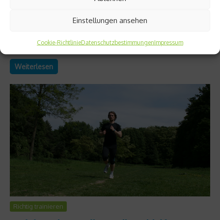
Auf dem Weg zu einer 10 km-Zeit unter 45 Minuten innerhalb
von 10 Wochen hat netzathleten-Redakteur Marco Heibel in
Einstellungen ansehen
der achten Trainingswoche nach den intensiven letzten
Einheiten wieder ein gemächlicheres Pensum zu absolvieren.
Cookie-Richtlinie
Datenschutzbestimmungen
Impressum
Das Ziel ist fast schon zum Greifen nah....
Weiterlesen
Richtig trainieren