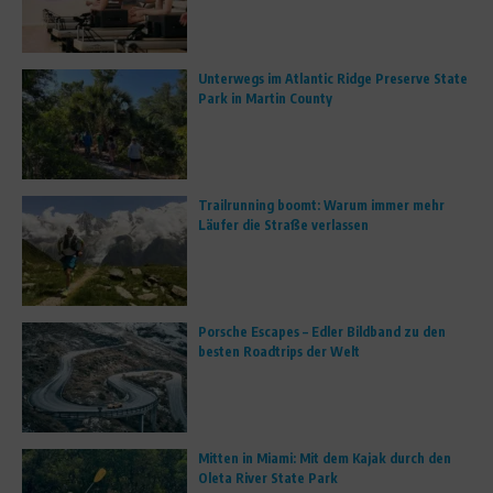
Unterwegs im Atlantic Ridge Preserve State
Park in Martin County
Trailrunning boomt: Warum immer mehr
Läufer die Straße verlassen
Porsche Escapes – Edler Bildband zu den
besten Roadtrips der Welt
Mitten in Miami: Mit dem Kajak durch den
Oleta River State Park