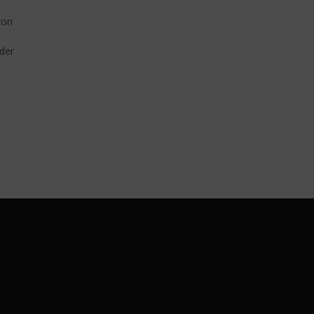
von
der