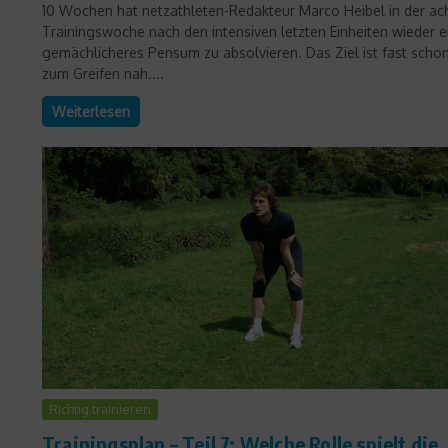
10 Wochen hat netzathleten-Redakteur Marco Heibel in der ac
Trainingswoche nach den intensiven letzten Einheiten wieder e
gemächlicheres Pensum zu absolvieren. Das Ziel ist fast scho
zum Greifen nah....
Weiterlesen
Richtig trainieren
Trainingsplan – Teil 7: Welche Rolle spielt die