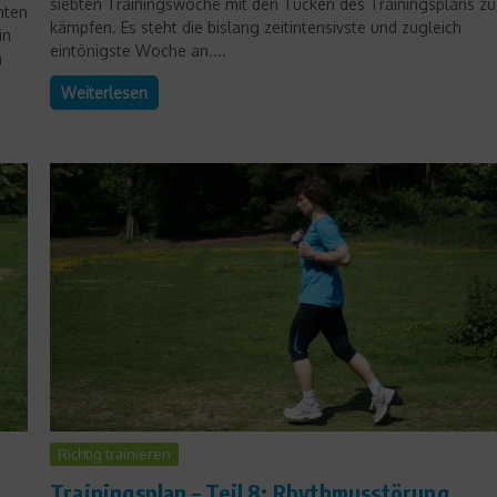
siebten Trainingswoche mit den Tücken des Trainingsplans zu
hten
kämpfen. Es steht die bislang zeitintensivste und zugleich
in
eintönigste Woche an....
n
Weiterlesen
Richtig trainieren
Trainingsplan – Teil 8: Rhythmusstörung