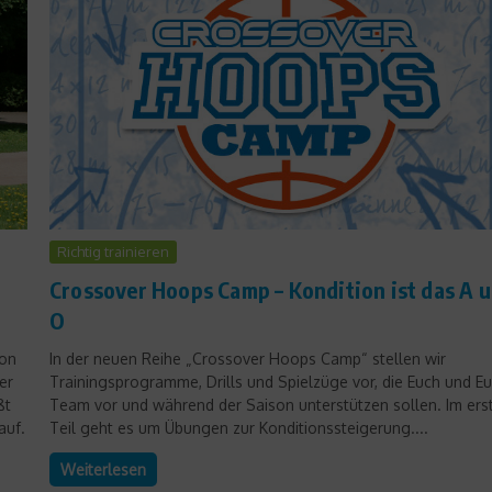
Dr. Sport
Richtig trainieren
Dr. Sport: Schmerzen in
Crossover Hoops Camp – Kondition ist das A 
beiden Knien
O
7. August 2009
von
In der neuen Reihe „Crossover Hoops Camp“ stellen wir
er
Trainingsprogramme, Drills und Spielzüge vor, die Euch und Eu
ßt
Team vor und während der Saison unterstützen sollen. Im ers
auf.
Teil geht es um Übungen zur Konditionssteigerung....
Weiterlesen