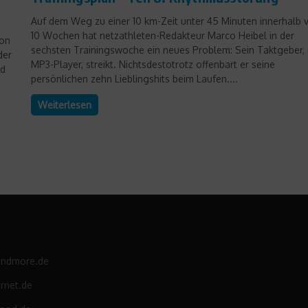
Auf dem Weg zu einer 10 km-Zeit unter 45 Minuten innerhalb 
10 Wochen hat netzathleten-Redakteur Marco Heibel in der
von
sechsten Trainingswoche ein neues Problem: Sein Taktgeber, 
der
MP3-Player, streikt. Nichtsdestotrotz offenbart er seine
nd
persönlichen zehn Lieblingshits beim Laufen....
Weiterlesen
andmore.de
rnet.de