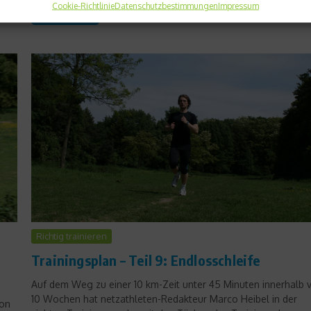
Cookie-Richtlinie
Datenschutzbestimmungen
Impressum
Weiterlesen
Richtig trainieren
Trainingsplan – Teil 9: Endlosschleife
Auf dem Weg zu einer 10 km-Zeit unter 45 Minuten innerhalb 
10 Wochen hat netzathleten-Redakteur Marco Heibel in der
von