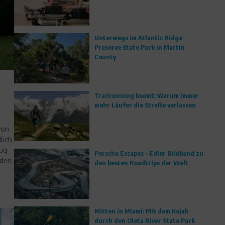
Unterwegs im Atlantic Ridge
Preserve State Park in Martin
County
Trailrunning boomt: Warum immer
mehr Läufer die Straße verlassen
von
lich
nug
Porsche Escapes – Edler Bildband zu
 den
den besten Roadtrips der Welt
Mitten in Miami: Mit dem Kajak
durch den Oleta River State Park