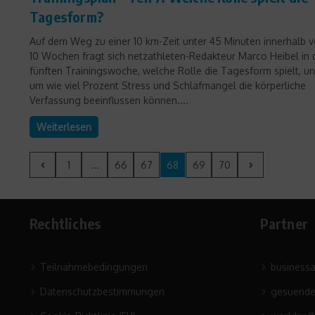
Tagesform?
Auf dem Weg zu einer 10 km-Zeit unter 45 Minuten innerhalb 
10 Wochen fragt sich netzathleten-Redakteur Marco Heibel in 
fünften Trainingswoche, welche Rolle die Tagesform spielt, u
um wie viel Prozent Stress und Schlafmangel die körperliche
Verfassung beeinflussen können....
Weiterlesen
1
...
66
67
68
69
70
Rechtliches
Partner
Teilnahmebedingungen
business
Datenschutzbestimmungen
gesuende