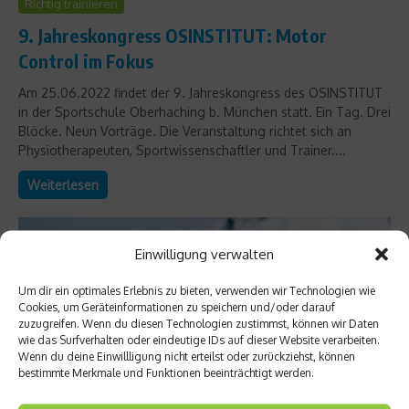
Richtig trainieren
9. Jahreskongress OSINSTITUT: Motor
Control im Fokus
Am 25.06.2022 findet der 9. Jahreskongress des OSINSTITUT
in der Sportschule Oberhaching b. München statt. Ein Tag. Drei
Blöcke. Neun Vorträge. Die Veranstaltung richtet sich an
Physiotherapeuten, Sportwissenschaftler und Trainer....
Weiterlesen
Einwilligung verwalten
Um dir ein optimales Erlebnis zu bieten, verwenden wir Technologien wie
Cookies, um Geräteinformationen zu speichern und/oder darauf
zuzugreifen. Wenn du diesen Technologien zustimmst, können wir Daten
wie das Surfverhalten oder eindeutige IDs auf dieser Website verarbeiten.
Wenn du deine Einwillligung nicht erteilst oder zurückziehst, können
bestimmte Merkmale und Funktionen beeinträchtigt werden.