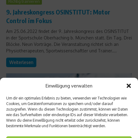
Richtig trainieren
9. Jahreskongress OSINSTITUT: Motor
Control im Fokus
Am 25.06.2022 findet der 9. Jahreskongress des OSINSTITUT
in der Sportschule Oberhaching b. München statt. Ein Tag. Drei
Blöcke. Neun Vorträge. Die Veranstaltung richtet sich an
Physiotherapeuten, Sportwissenschaftler und Trainer....
Weiterlesen
Einwilligung verwalten
Um dir ein optimales Erlebnis zu bieten, verwenden wir Technologien wie
Cookies, um Geräteinformationen zu speichern und/oder darauf
zuzugreifen. Wenn du diesen Technologien zustimmst, können wir Daten
wie das Surfverhalten oder eindeutige IDs auf dieser Website verarbeiten.
Wenn du deine Einwillligung nicht erteilst oder zurückziehst, können
bestimmte Merkmale und Funktionen beeinträchtigt werden.