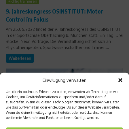
Richtig trainieren
9. Jahreskongress OSINSTITUT: Motor
Control im Fokus
Am 25.06.2022 findet der 9. Jahreskongress des OSINSTITUT
in der Sportschule Oberhaching b. München statt. Ein Tag. Drei
Blöcke. Neun Vorträge. Die Veranstaltung richtet sich an
Physiotherapeuten, Sportwissenschaftler und Trainer....
Weiterlesen
Einwilligung verwalten
Um dir ein optimales Erlebnis zu bieten, verwenden wir Technologien wie
Cookies, um Geräteinformationen zu speichern und/oder darauf
zuzugreifen. Wenn du diesen Technologien zustimmst, können wir Daten
wie das Surfverhalten oder eindeutige IDs auf dieser Website verarbeiten.
Wenn du deine Einwillligung nicht erteilst oder zurückziehst, können
bestimmte Merkmale und Funktionen beeinträchtigt werden.