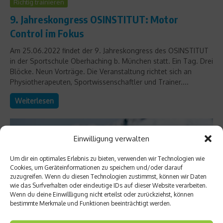
Richtig trainieren
9. Jahreskongress OSINSTITUT: Motor
Control im Fokus
Am 25.06.2022 findet der 9. Jahreskongress des OSINSTITUT
in der Sportschule Oberhaching b. München statt. Ein Tag. Drei
Blöcke. Neun Vorträge. Die Veranstaltung richtet sich an
Physiotherapeuten, Sportwissenschaftler und Trainer....
Weiterlesen
Einwilligung verwalten
Um dir ein optimales Erlebnis zu bieten, verwenden wir Technologien wie
Cookies, um Geräteinformationen zu speichern und/oder darauf
zuzugreifen. Wenn du diesen Technologien zustimmst, können wir Daten
wie das Surfverhalten oder eindeutige IDs auf dieser Website verarbeiten.
Wenn du deine Einwillligung nicht erteilst oder zurückziehst, können
bestimmte Merkmale und Funktionen beeinträchtigt werden.